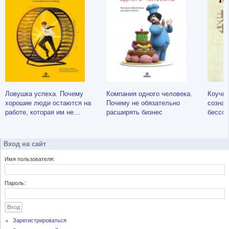
Ловушка успеха. Почему
Компания одного человека.
Коучин
хорошие люди остаются на
Почему не обязательно
сознат
работе, которая им не
расширять бизнес
бессоз
нравится, и как вырваться на
коуча
свободу
Вход на сайт
Имя пользователя:
Пароль:
Зарегистрироваться