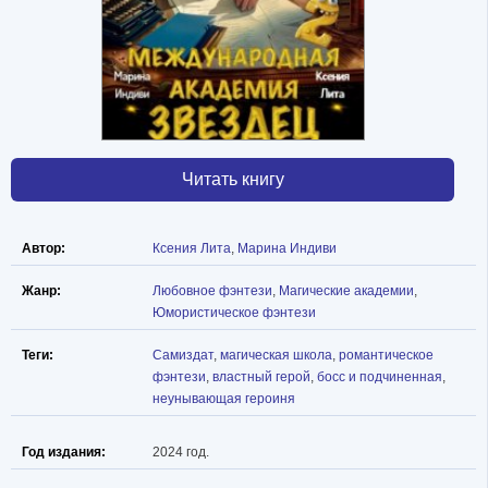
Читать книгу
Автор:
Ксения Лита
,
Марина Индиви
Жанр:
Любовное фэнтези
,
Магические академии
,
Юмористическое фэнтези
Теги:
Самиздат
,
магическая школа
,
романтическое
фэнтези
,
властный герой
,
босс и подчиненная
,
неунывающая героиня
Год издания:
2024 год.