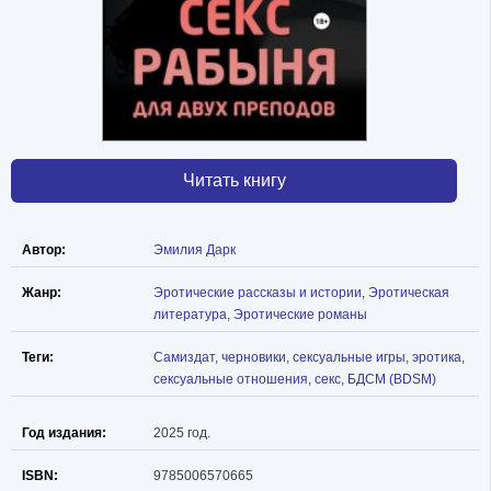
Читать книгу
Автор:
Эмилия Дарк
Жанр:
Эротические рассказы и истории
,
Эротическая
литература
,
Эротические романы
Теги:
Самиздат
,
черновики
,
сексуальные игры
,
эротика
,
сексуальные отношения
,
секс
,
БДСМ (BDSM)
Год издания:
2025 год.
ISBN:
9785006570665