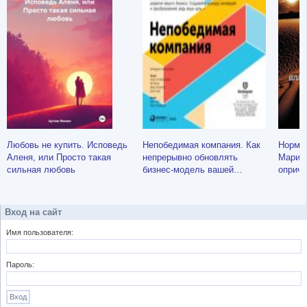
Любовь не купить. Исповедь
Непобедимая компания. Как
Норма.
Аленя, или Просто такая
непрерывно обновлять
Марины
сильная любовь
бизнес-модель вашей
опричн
организации, вдохновляясь
опытом лучших
Вход на сайт
Имя пользователя:
Пароль: