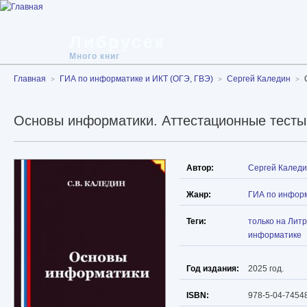
Либрусек
Много книг
Главная
ГИА по информатике и ИКТ (ОГЭ, ГВЭ)
Сергей Каледин
Основы информатики. Аттестационные тесты
Автор:
Сергей Калед
Жанр:
ГИА по информ
Теги:
только на Лит
информатике
Год издания:
2025 год.
ISBN:
978-5-04-7454