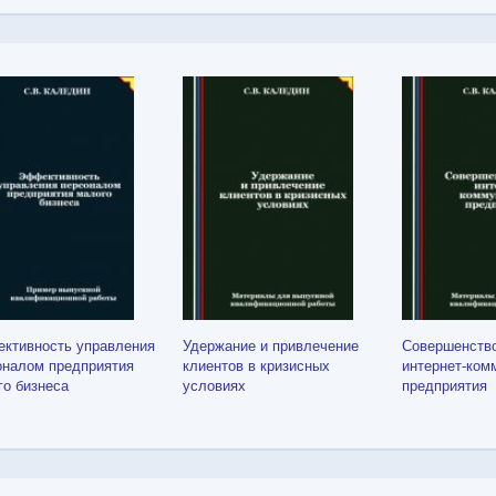
ктивность управления
Удержание и привлечение
Совершенств
оналом предприятия
клиентов в кризисных
интернет-ком
го бизнеса
условиях
предприятия