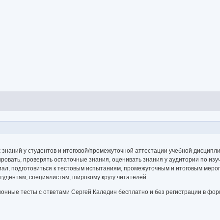
 знаний у студентов и итоговой/промежуточной аттестации учебной дисци
овать, проверять остаточные знания, оценивать знания у аудитории по изу
иал, подготовиться к тестовым испытаниям, промежуточным и итоговым меро
удентам, специалистам, широкому кругу читателей.
онные тесты с ответами Сергей Каледин бесплатно и без регистрации в форм