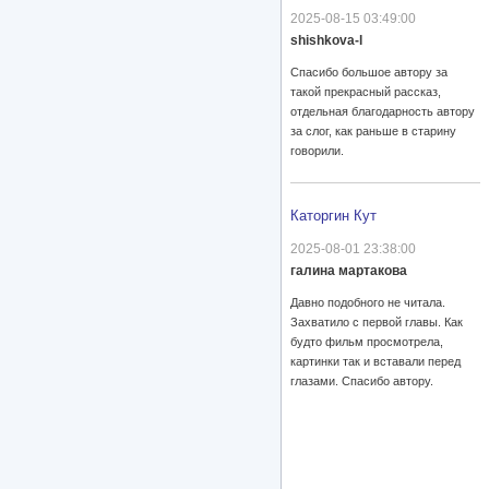
2025-08-15 03:49:00
shishkova-l
Спасибо большое автору за
такой прекрасный рассказ,
отдельная благодарность автору
за слог, как раньше в старину
говорили.
Каторгин Кут
2025-08-01 23:38:00
галина мартакова
Давно подобного не читала.
Захватило с первой главы. Как
будто фильм просмотрела,
картинки так и вставали перед
глазами. Спасибо автору.