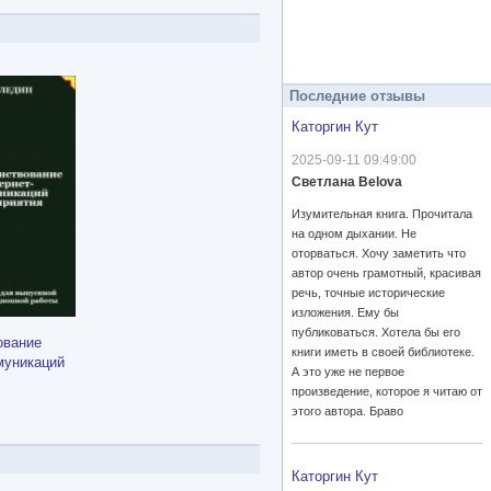
Последние отзывы
Каторгин Кут
2025-09-11 09:49:00
Светлана Belova
Изумительная книга. Прочитала
на одном дыхании. Не
оторваться. Хочу заметить что
автор очень грамотный, красивая
речь, точные исторические
изложения. Ему бы
публиковаться. Хотела бы его
ование
книги иметь в своей библиотеке.
муникаций
А это уже не первое
произведение, которое я читаю от
этого автора. Браво
Каторгин Кут