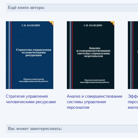
Ещё книги автора:
Стратегия управления
Анализ и совершенствование
Эффе
человеческими ресурсами
системы управления
перс
персоналом
мало
Вас может заинтересовать: