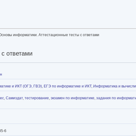
Основы информатики. Аттестационные тесты с ответами
 с ответами
ин
атике и ИКТ (ОГЭ, ГВЭ)
,
ЕГЭ по информатике и ИКТ
,
Информатика и вычисли
рес
,
Самиздат
,
тестирование
,
экзамен по информатике
,
задания по информат
85-6