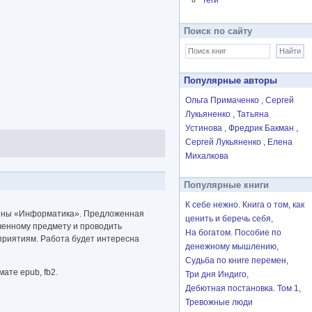
Теги
Поиск по сайту
Популярные авторы
Ольга Примаченко
Сергей
Лукьяненко
Татьяна
Устинова
Фредрик Бакман
Сергей Лукьяненко
Елена
Михалкова
Популярные книги
К себе нежно. Книга о том, как
плины «Информатика». Предложенная
ценить и беречь себя
ченному предмету и проводить
На богатом. Пособие по
приятиям. Работа будет интересна
денежному мышлению
Судьба по книге перемен
ате epub, fb2.
Три дня Индиго
Дебютная постановка. Том 1
Тревожные люди