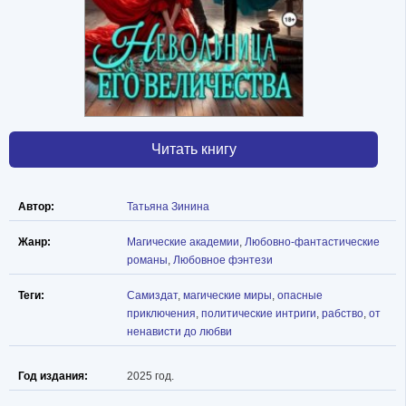
Читать книгу
Автор:
Татьяна Зинина
Жанр:
Магические академии
,
Любовно-фантастические
романы
,
Любовное фэнтези
Теги:
Самиздат
,
магические миры
,
опасные
приключения
,
политические интриги
,
рабство
,
от
ненависти до любви
Год издания:
2025 год.