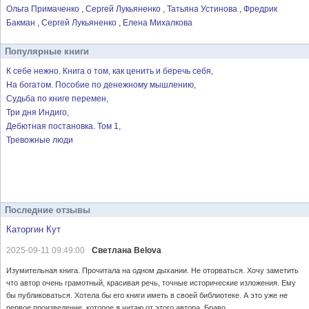
Ольга Примаченко
Сергей Лукьяненко
Татьяна Устинова
Фредрик
Бакман
Сергей Лукьяненко
Елена Михалкова
Популярные книги
К себе нежно. Книга о том, как ценить и беречь себя
На богатом. Пособие по денежному мышлению
Судьба по книге перемен
Три дня Индиго
Дебютная постановка. Том 1
Тревожные люди
Последние отзывы
Каторгин Кут
2025-09-11 09:49:00
Светлана Belova
Изумительная книга. Прочитала на одном дыхании. Не оторваться. Хочу заметить
что автор очень грамотный, красивая речь, точные исторические изложения. Ему
бы публиковаться. Хотела бы его книги иметь в своей библиотеке. А это уже не
первое произведение, которое я читаю от этого автора. Браво