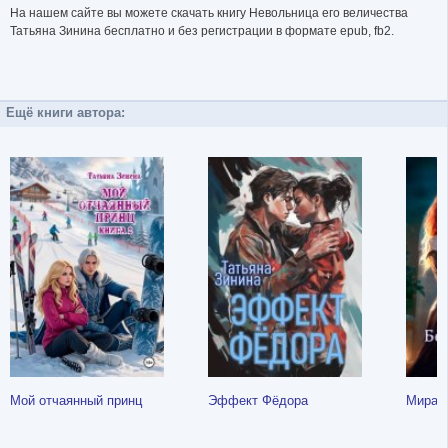
На нашем сайте вы можете скачать книгу Невольница его величества
Татьяна Зинина бесплатно и без регистрации в формате epub, fb2.
Ещё книги автора:
Мой отчаянный принц
Эффект Фёдора
Мираж