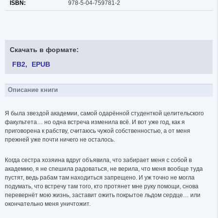
ISBN:
978-5-04-759781-2
Скачать в формате:
FB2
EPUB
Описание книги
Я была звездой академии, самой одарённой студенткой целительского
факультета… но одна встреча изменила всё. И вот уже год, как я
приговорена к рабству, считаюсь чужой собственностью, а от меня
прежней уже почти ничего не осталось.
Когда сестра хозяина вдруг объявила, что забирает меня с собой в
академию, я не спешила радоваться, не верила, что меня вообще туда
пустят, ведь рабам там находиться запрещено. И уж точно не могла
подумать, что встречу там того, кто протянет мне руку помощи, снова
перевернёт мою жизнь, заставит ожить покрытое льдом сердце… или
окончательно меня уничтожит.