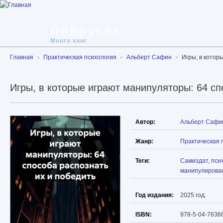
Либрусек
Много книг
Главная
Практическая психология
Альберт Сафин
Игры, в котор
Игры, в которые играют манипуляторы: 64 сп
Автор:
Альберт Сафи
Жанр:
Практическая 
Теги:
Самиздат
,
пси
манипулирова
Год издания:
2025 год.
ISBN:
978-5-04-7636