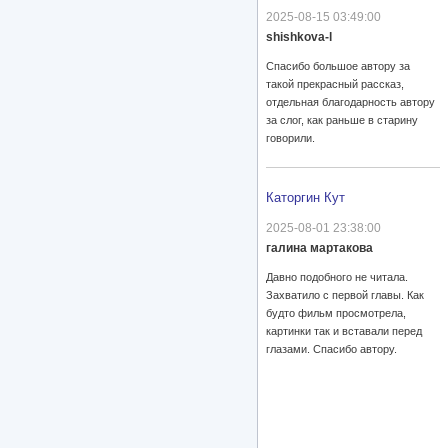
2025-08-15 03:49:00
shishkova-l
Спасибо большое автору за
такой прекрасный рассказ,
отдельная благодарность автору
за слог, как раньше в старину
говорили.
Каторгин Кут
2025-08-01 23:38:00
галина мартакова
Давно подобного не читала.
Захватило с первой главы. Как
будто фильм просмотрела,
картинки так и вставали перед
глазами. Спасибо автору.