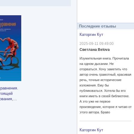
Последние отзывы
Каторгин Кут
2025-09-11 09:49:00
Светлана Belova
Изумительная книга. Прочитала
на одном дыхании. Не
оторваться. Хочу заметить что
автор очень грамотный, красивая
речь, точные исторические
изложения. Ему бы
равнения.
публиковаться. Хотела бы его
тоящей
книги иметь в своей библиотеке.
ования,
А это уже не первое
щительности
произведение, которое я читаю от
этого автора. Браво
Каторгин Кут