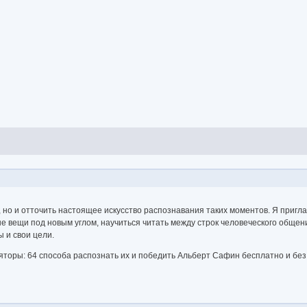
, но и отточить настоящее искусство распознавания таких моментов. Я пригл
ые вещи под новым углом, научиться читать между строк человеческого общени
ы и свои цели.
яторы: 64 способа распознать их и победить Альберт Сафин бесплатно и без 