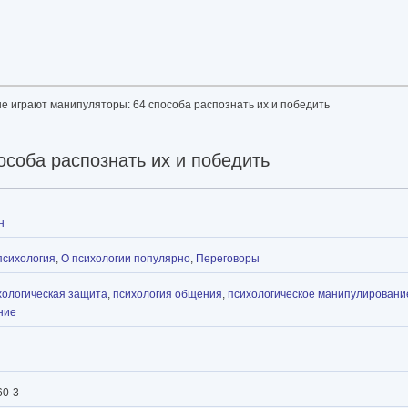
ые играют манипуляторы: 64 способа распознать их и победить
особа распознать их и победить
н
психология
,
О психологии популярно
,
Переговоры
хологическая защита
,
психология общения
,
психологическое манипулировани
ние
60-3