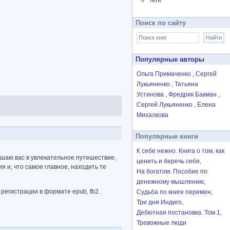
Теги
Поиск по сайту
Популярные авторы
Ольга Примаченко
Сергей
Лукьяненко
Татьяна
Устинова
Фредрик Бакман
Сергей Лукьяненко
Елена
Михалкова
Популярные книги
К себе нежно. Книга о том, как
ашаю вас в увлекательное путешествие,
ценить и беречь себя
я и, что самое главное, находить те
На богатом. Пособие по
денежному мышлению
регистрации в формате epub, fb2.
Судьба по книге перемен
Три дня Индиго
Дебютная постановка. Том 1
Тревожные люди