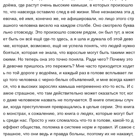
доёма, где растут очень высокие камыши, в которых произошло
то, что навсегда оставило след в её жизни. Мне незнакома эта д
евочка, её имя, конечно же, не афишировали, но лицо этого стр
ашного человека висело на каждом столбе. Оно смотрело буква
льно отовсюду. Это произошло совсем рядом, он был тут, а мож
ет быть он всё ещё где-то здесь, а я шла и думала об этой дево
чке, которая, возможно, ещё не успела понять, что людей нужно
бояться, которая не знала, что взрослые могут быть такими жест
окими. Но теперь она это точно поняла. Ради чего? Почему это
й девочке пришлось это пережить? Мне часто приходится ходит
ь по той дороге у водоёма, и каждый раз в голове всплывает ли
цо того человека с черно-белых объявлений, и мне всегда кажет
ся, что в высоких зарослях камыша непременно кто-то есть. И с
амое страшное, что там действительно может оказаться тот, ког
о даже человеком назвать не получается. В книге описаны случ
аи, когда преступления превращались в целые серии. Это книга
о монстрах, к сожалению, это книга о людях, которые могут быт
ь среди нас. Просто у них сломалось что-то в голове, какой-то д
еффект общества, поломка в системе норм и правил. И самое с
трашное, что они ведь и правда больны, поэтому их не накажут,