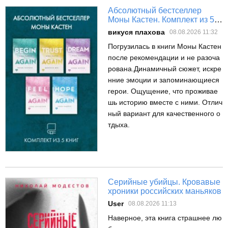
Абсолютный бестселлер
Моны Кастен. Комплект из 5
книг
викуся плахова
08.08.2026 11:32
Погрузилась в книги Моны Кастен
после рекомендации и не разоча
рована.Динамичный сюжет, искре
нние эмоции и запоминающиеся
герои. Ощущение, что проживае
шь историю вместе с ними. Отлич
ный вариант для качественного о
тдыха.
Серийные убийцы. Кровавые
хроники российских маньяков
User
08.08.2026 11:13
Наверное, эта книга страшнее лю