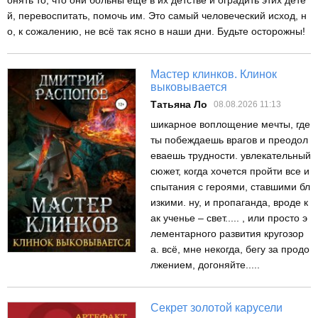
й, перевоспитать, помочь им. Это самый человеческий исход, н
о, к сожалению, не всё так ясно в наши дни. Будьте осторожны!
Мастер клинков. Клинок
выковывается
Татьяна Ло
08.08.2026 11:13
шикарное воплощение мечты, где
ты побеждаешь врагов и преодол
еваешь трудности. увлекательный
сюжет, когда хочется пройти все и
спытания с героями, ставшими бл
изкими. ну, и пропаганда, вроде к
ак ученье – свет..... , или просто э
лементарного развития кругозор
а. всё, мне некогда, бегу за продо
лжением, догоняйте.....
Секрет золотой карусели