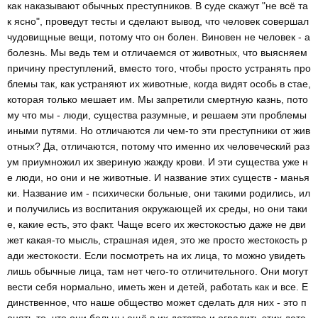
как наказывают обычных преступников. В суде скажут "не всё та
к ясно", проведут тесты и сделают вывод, что человек совершал
чудовищные вещи, потому что он болен. Виновен не человек - а
болезнь. Мы ведь тем и отличаемся от животных, что выясняем
причину преступлений, вместо того, чтобы просто устранять про
блемы так, как устраняют их животные, когда видят особь в стае,
которая только мешает им. Мы запретили смертную казнь, пото
му что мы - люди, существа разумные, и решаем эти проблемы
иными путями. Но отличаются ли чем-то эти преступники от жив
отных? Да, отличаются, потому что именно их человеческий раз
ум приумножил их звериную жажду крови. И эти существа уже н
е люди, но они и не животные. И название этих существ - манья
ки. Название им - психически больные, они такими родились, ил
и получились из воспитания окружающей их среды, но они таки
е, какие есть, это факт. Чаще всего их жестокостью даже не дви
жет какая-то мысль, страшная идея, это же просто жестокость р
ади жестокости. Если посмотреть на их лица, то можно увидеть
лишь обычные лица, там нет чего-то отличительного. Они могут
вести себя нормально, иметь жен и детей, работать как и все. Е
динственное, что наше общество может сделать для них - это п
онять то, что они больны ещё в их детстве и оградить этих дете