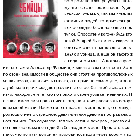
бого романа в жанре ужасы, пото
му что всё это - реальность. Удив
ительно, конечно, что мы помним
фамилии людей, которые соверш
или очевидно бесчеловечные пос
тупки. Спросите у кого-нибудь кто
такой Андрей Чикатило и скорее в
сего вам ответят мгновенно, он м
аньяк и убийца, а еще он такого ж
е вида, что и мы... А потом спрос
ите кто такой Александр Флеминг, и многие вам не ответят. Хотя
по своей значимости в обществе они стоят на противоположных
чашах весов, одни очень высоко, а вторые на самом дне, и когд
а учёные и врачи создают различные способы, чтобы спасать ж
изни, находятся и те, кто по прихоти своей убивает невинных. Н
е знаю имею ли я право писать это, но я хочу рассказать истори
ю из моей жизни. Несколько лет назад в местности, где я живу, п
роизошло нечто страшное, девятилетняя девочка пострадала от
насильника. Это случилось тёплым летним вечером, просто ей
не повезло оказаться одной в безлюдном месте. Просто так сов
пало, что по пути домой ей приходилось идти через дорогу у во