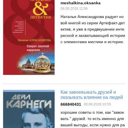
meshalkina.oksanka
08.08.2026 11:06
Наталья Александрова радует но
вой книгой из серии Артефакт-дет
ектив, я уже в предвкушении инте
ресной и захватывающей истории
с элементами мистики и истории.
Как завоевывать друзей и
оказывать влияние на людей
666840431
08.08.2026 10:55
хорошие советы о том, как "завое
вать " друзей. то есть именно для
вашей выгоды, если нужно для ра