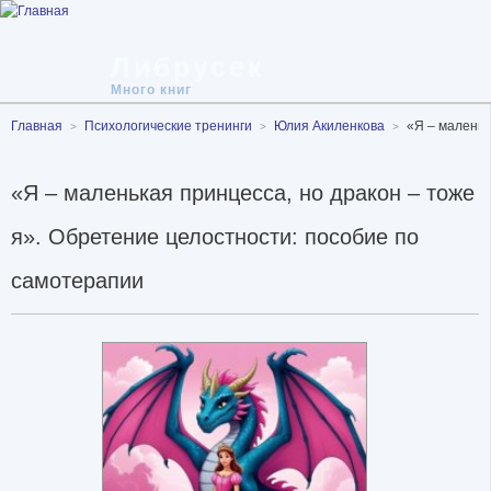
Либрусек
Много книг
Главная
Психологические тренинги
Юлия Акиленкова
«Я – маленьк
«Я – маленькая принцесса, но дракон – тоже
я». Обретение целостности: пособие по
самотерапии