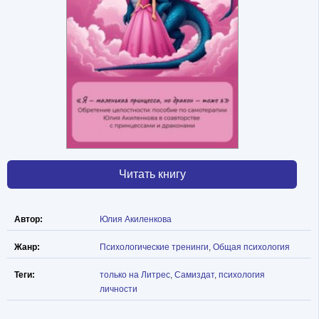
Читать книгу
Автор:
Юлия Акиленкова
Жанр:
Психологические тренинги
,
Общая психология
Теги:
только на Литрес
,
Самиздат
,
психология
личности