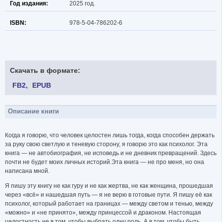
Год издания:
2025 год.
ISBN:
978-5-04-786202-6
Скачать в формате:
FB2
EPUB
Описание книги
Когда я говорю, что человек целостен лишь тогда, когда способен держать
за руку свою светлую и теневую сторону, я говорю это как психолог. Эта
книга — не автобиография, не исповедь и не дневник превращений. Здесь
почти не будет моих личных историй.Эта книга — не про меня, но она
написана мной.
Я пишу эту книгу не как гуру и не как жертва, не как женщина, прошедшая
через «всё» и нашедшая путь — я не верю в готовые пути. Я пишу её как
психолог, который работает на границах — между светом и тенью, между
«можно» и «не принято», между принцессой и драконом. Настоящая
целостность не в том, чтобы выбрать одну роль. А в том, чтобы быть