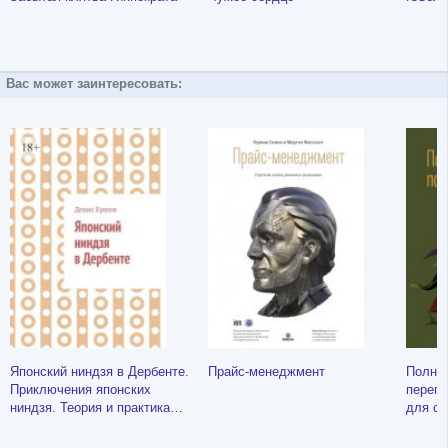
Вас может заинтересовать:
Японский ниндзя в Дербенте.
Прайс-менеджмент
Полное
Приключения японских
перего
ниндзя. Теория и практика
для со
восточных боевых искусств
партне