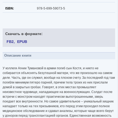
ISBN:
978-5-699-59073-5
Скачать в формате:
FB2
EPUB
Описание книги
У коллеги Агнии Тумановой в армии погиб сын Костя, и никто не
собирается объяснять безутешной матери, что же произошло на самом
деле. Часть, где он служил, вообще на плохом счету. За последний год там
погибли минимум пятеро парней, причем тела троих из них прислали
домой в закрытых гробах. Говорят, в этих местах промышляет
неизвестное чудовище, нападающее на военнослужащих. Солдат после
встречи с монстром находят практически выпотрошенными, зверь
поедает все внутренности. Но самое удивительное – уникальный хищник
нападает только на тех призывников, кто перед этим проходил полное
медицинское обследование и сдавал анализы, которые чаще всего берут
у доноров перед трансплантацией органов. Единственная возможность