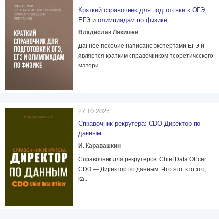
Краткий справочник для подготовки к ОГЭ,
ЕГЭ и олимпиадам по физике
Владислав Лякишев
Данное пособие написано экспертами ЕГЭ и
является кратким справочником теоретического
матери...
27.10.2025
Справочник рекрутера: CDO Директор по
данным
И. Каравашкин
Справочник для рекрутеров. Chief Data Officer
CDO — Директор по данным. Что это. кто это,
ка...