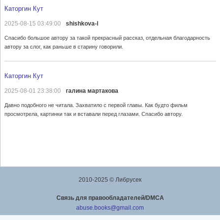
Каторгин Кут
2025-08-15 03:49:00
shishkova-l
Спасибо большое автору за такой прекрасный рассказ, отдельная благодарность
автору за слог, как раньше в старину говорили.
Каторгин Кут
2025-08-01 23:38:00
галина мартакова
Давно подобного не читала. Захватило с первой главы. Как будто фильм
просмотрела, картинки так и вставали перед глазами. Спасибо автору.
2010-2025 © Либрусек
Cвязь для правообладателей/DMCA
abuse.books@gmail.com