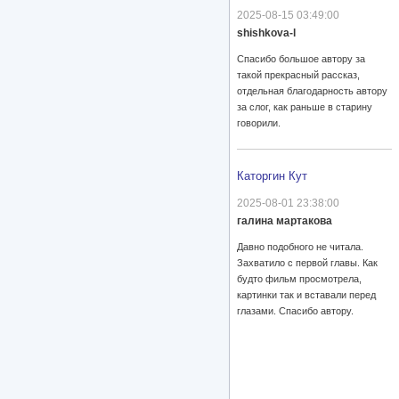
2025-08-15 03:49:00
shishkova-l
Спасибо большое автору за
такой прекрасный рассказ,
отдельная благодарность автору
за слог, как раньше в старину
говорили.
Каторгин Кут
2025-08-01 23:38:00
галина мартакова
Давно подобного не читала.
Захватило с первой главы. Как
будто фильм просмотрела,
картинки так и вставали перед
глазами. Спасибо автору.