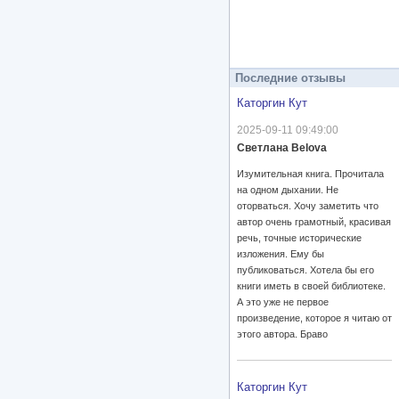
Последние отзывы
Каторгин Кут
2025-09-11 09:49:00
Светлана Belova
Изумительная книга. Прочитала
на одном дыхании. Не
оторваться. Хочу заметить что
автор очень грамотный, красивая
речь, точные исторические
изложения. Ему бы
публиковаться. Хотела бы его
книги иметь в своей библиотеке.
А это уже не первое
произведение, которое я читаю от
этого автора. Браво
Каторгин Кут