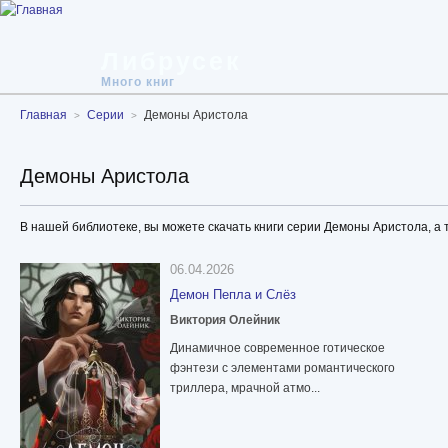
Либрусек
Много книг
Главная
Серии
Демоны Аристола
Демоны Аристола
В нашей библиотеке, вы можете скачать книги серии Демоны Аристола, а т
06.04.2026
Демон Пепла и Слёз
Виктория Олейник
Динамичное современное готическое
фэнтези с элементами романтического
триллера, мрачной атмо...