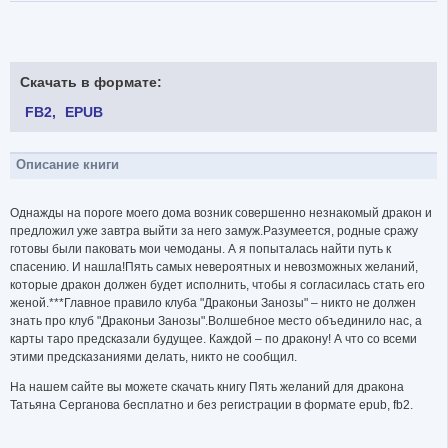
Скачать в формате:
FB2
EPUB
Описание книги
Однажды на пороге моего дома возник совершенно незнакомый дракон и
предложил уже завтра выйти за него замуж.Разумеется, родные сражу
готовы были паковать мои чемоданы. А я попыталась найти путь к
спасению. И нашла!Пять самых невероятных и невозможных желаний,
которые дракон должен будет исполнить, чтобы я согласилась стать его
женой.***Главное правило клуба "Драконьи Занозы" – никто не должен
знать про клуб "Драконьи Занозы".Волшебное место объединило нас, а
карты таро предсказали будущее. Каждой – по дракону! А что со всеми
этими предсказаниями делать, никто не сообщил.
На нашем сайте вы можете скачать книгу Пять желаний для дракона
Татьяна Серганова бесплатно и без регистрации в формате epub, fb2.