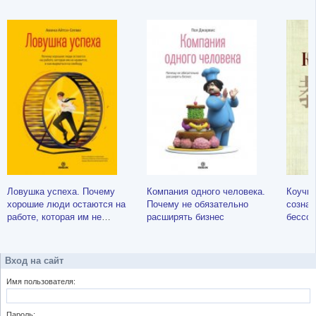
Ловушка успеха. Почему
Компания одного человека.
Коучин
хорошие люди остаются на
Почему не обязательно
сознат
работе, которая им не
расширять бизнес
бессоз
нравится, и как вырваться на
коуча
свободу
Вход на сайт
Имя пользователя:
Пароль: