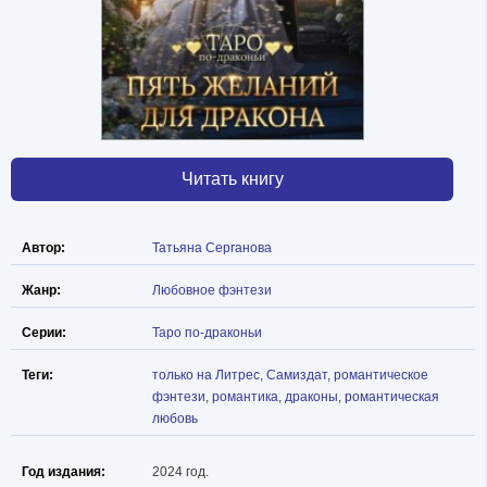
Читать книгу
Автор:
Татьяна Серганова
Жанр:
Любовное фэнтези
Серии:
Таро по-драконьи
Теги:
только на Литрес
,
Самиздат
,
романтическое
фэнтези
,
романтика
,
драконы
,
романтическая
любовь
Год издания:
2024 год.