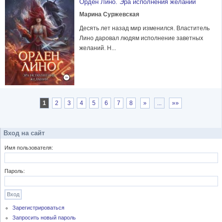
Орден Лино. Эра исполнения желаний
Марина Суржевская
Десять лет назад мир изменился. Властитель
Лино даровал людям исполнение заветных
желаний. Н...
1
2
3
4
5
6
7
8
»
...
»»
Вход на сайт
Имя пользователя:
Пароль:
Зарегистрироваться
Запросить новый пароль