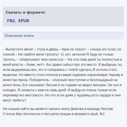
Скачать в формате:
FB2
EPUB
Описание книги
– Выпустите меня! – стучу в дверь.– Крик не спасет, – слышу его голос за
спиной.– Не смейте меня трогать!– О, нет, котенок! Я буду не только
трогать, – обхватывает мои запястья. – На эти семь дней ты полностью в
моей власти.– Боже, нет!– Бог давно забыл про это место. И выйдешь ты,
если выдержишь все, что я собираюсь с тобой сделать.Я хотела стать
моделью. Но вместо этого попала в самую надежно охраняемую тюрьму в
качества приза. Победитель – опасный преступник и беспощадный на
ринге боец. Его называют Лютым и он годами не видел женщин. Он зол и
голоден. Я заперта с ним на семь дней. И выйду из плена только если
переживу его жестокость. Но что если даже у чудовищ есть сердце и они
могут любить?
На нашем сайте вы можете скачать книгу Девочка в награду Лютому
Стелла Мун бесплатно и без регистрации в формате epub, fb2.