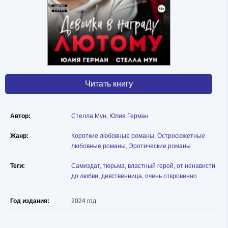
Читать книгу
Автор:
Стелла Мун
,
Юлия Герман
Жанр:
Короткие любовные романы
,
Остросюжетные
любовные романы
,
Эротические романы
Теги:
Самиздат
,
тюрьма
,
властный герой
,
от ненависти
до любви
,
девственница
,
очень откровенно
Год издания:
2024 год.