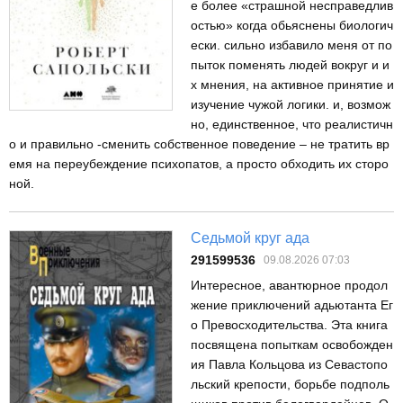
е более «страшной несправедлив
остью» когда обьяснены биологич
ески. сильно избавило меня от по
пыток поменять людей вокруг и и
х мнения, на активное принятие и
изучение чужой логики. и, возмож
но, единственное, что реалистичн
о и правильно -сменить собственное поведение – не тратить вр
емя на переубеждение психопатов, а просто обходить их сторо
ной.
Седьмой круг ада
291599536
09.08.2026 07:03
Интересное, авантюрное продол
жение приключений адьютанта Ег
о Превосходительства. Эта книга
посвящена попыткам освобожден
ия Павла Кольцова из Севастопо
льский крепости, борьбе подполь