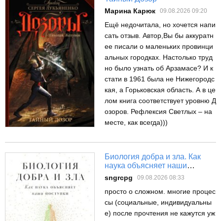
Марина Карюк
09.08.2026 09:20
Ещё недочитала, но хочется напи
сать отзыв. Автор,Вы бы аккуратн
ее писали о маленьких провинци
альных городках. Настолько труд
но было узнать об Арзамасе? И к
стати в 1961 была не Нижегородс
кая, а Горьковская область. А в це
лом книга соответствует уровню Д
озоров. Рефлексия Светлых – на
месте, как всегда)))
Биология добра и зла. Как
наука объясняет наши
поступки
sngrcpg
09.08.2026 08:33
просто о сложном. многие процес
сы (социальные, индивидуальны
е) после прочтения не кажутся уж