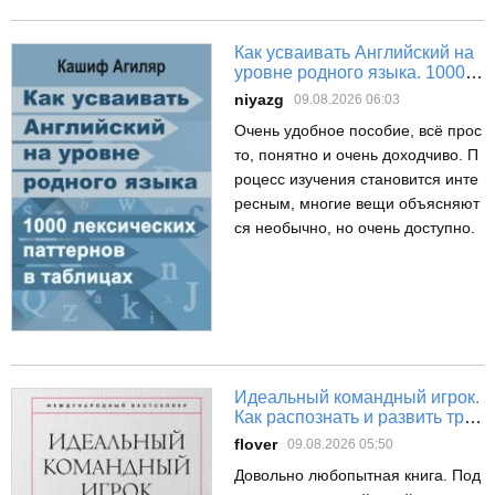
Как усваивать Английский на
уровне родного языка. 1000
лексических паттернов в
niyazg
09.08.2026 06:03
таблицах
Очень удобное пособие, всё прос
то, понятно и очень доходчиво. П
роцесс изучения становится инте
ресным, многие вещи объясняют
ся необычно, но очень доступно.
Идеальный командный игрок.
Как распознать и развить три
ключевых качества
flover
09.08.2026 05:50
Довольно любопытная книга. Под