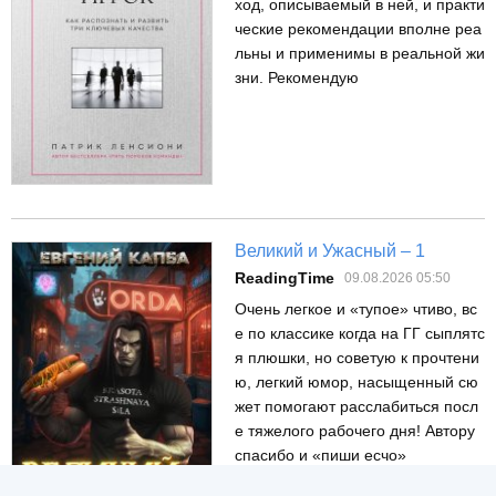
ход, описываемый в ней, и практи
ческие рекомендации вполне реа
льны и применимы в реальной жи
зни. Рекомендую
Великий и Ужасный – 1
ReadingTime
09.08.2026 05:50
Очень легкое и «тупое» чтиво, вс
е по классике когда на ГГ сыплятс
я плюшки, но советую к прочтени
ю, легкий юмор, насыщенный сю
жет помогают расслабиться посл
е тяжелого рабочего дня! Автору
спасибо и «пиши есчо»