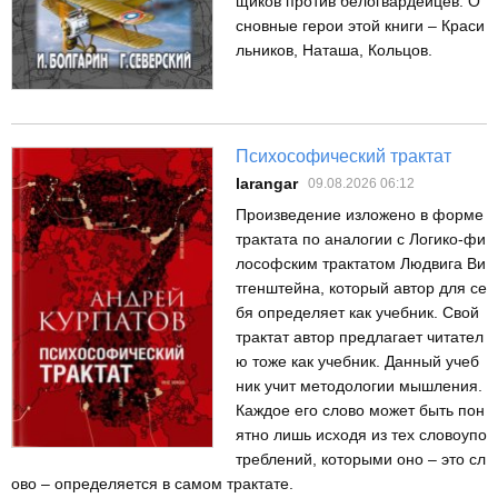
щиков против белогвардейцев. О
сновные герои этой книги – Краси
льников, Наташа, Кольцов.
Психософический трактат
larangar
09.08.2026 06:12
Произведение изложено в форме
трактата по аналогии с Логико-фи
лософским трактатом Людвига Ви
тгенштейна, который автор для се
бя определяет как учебник. Свой
трактат автор предлагает читател
ю тоже как учебник. Данный учеб
ник учит методологии мышления.
Каждое его слово может быть пон
ятно лишь исходя из тех словоупо
треблений, которыми оно – это сл
ово – определяется в самом трактате.