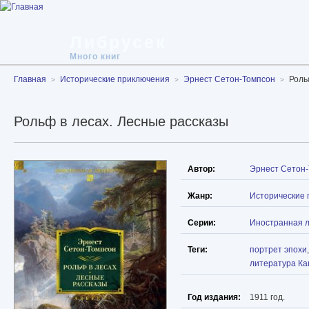
Либрусек
Много книг
Главная
Исторические приключения
Эрнест Сетон-Томпсон
Роль
Рольф в лесах. Лесные рассказы
Автор:
Эрнест Сетон
Жанр:
Исторические
Серии:
Иностранная л
Теги:
портрет эпохи
литература К
Год издания:
1911 год.