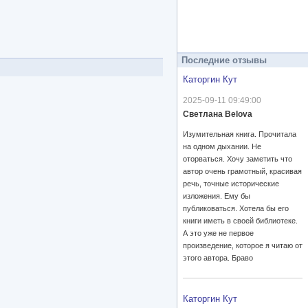
Последние отзывы
Каторгин Кут
2025-09-11 09:49:00
Светлана Belova
Изумительная книга. Прочитала
на одном дыхании. Не
оторваться. Хочу заметить что
автор очень грамотный, красивая
речь, точные исторические
изложения. Ему бы
публиковаться. Хотела бы его
книги иметь в своей библиотеке.
А это уже не первое
произведение, которое я читаю от
этого автора. Браво
Каторгин Кут