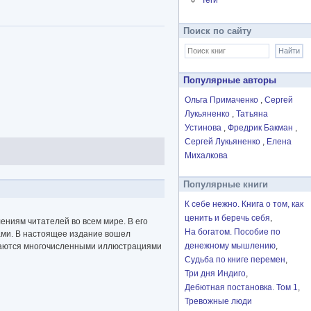
Теги
Поиск по сайту
Популярные авторы
Ольга Примаченко
Сергей
Лукьяненко
Татьяна
Устинова
Фредрик Бакман
Сергей Лукьяненко
Елена
Михалкова
Популярные книги
К себе нежно. Книга о том, как
ценить и беречь себя
ениям читателей во всем мире. В его
На богатом. Пособие по
ами. В настоящее издание вошел
денежному мышлению
ждаются многочисленными иллюстрациями
Судьба по книге перемен
Три дня Индиго
Дебютная постановка. Том 1
Тревожные люди