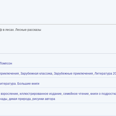
ф в лесах. Лесные рассказы
-Томпсон
 приключения
,
Зарубежная классика
,
Зарубежные приключения
,
Литература 20
итература. Большие книги
,
взросление
,
иллюстрированное издание
,
семейное чтение
,
книги о подростк
анады
,
дикая природа
,
рисунки автора