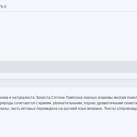
76-0
жника и натуралиста Эрнеста Сетона-Томпсона хорошо знакомы многим покол
природы сочетаются с яркими, увлекательными, подчас драматичными сюжет
ссказы, часть которых переведена на русский язык впервые. Тексты сопрово