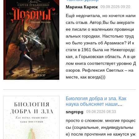
Марина Карюк
09.08.2026 09:20
Ещё недочитала, но хочется напи
сать отзыв. Автор,Вы бы аккуратн
ее писали о маленьких провинци
альных городках. Настолько труд
но было узнать об Арзамасе? И к
стати в 1961 была не Нижегородс
кая, а Горьковская область. А в це
лом книга соответствует уровню Д
озоров. Рефлексия Светлых – на
месте, как всегда)))
Биология добра и зла. Как
наука объясняет наши
поступки
sngrcpg
09.08.2026 08:33
просто о сложном. многие процес
сы (социальные, индивидуальны
е) после прочтения не кажутся уж