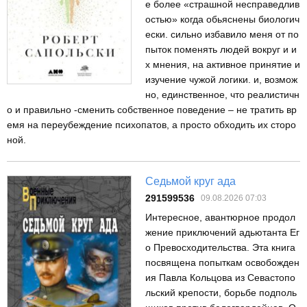
е более «страшной несправедлив
остью» когда обьяснены биологич
ески. сильно избавило меня от по
пыток поменять людей вокруг и и
х мнения, на активное принятие и
изучение чужой логики. и, возмож
но, единственное, что реалистичн
о и правильно -сменить собственное поведение – не тратить вр
емя на переубеждение психопатов, а просто обходить их сторо
ной.
Седьмой круг ада
291599536
09.08.2026 07:03
Интересное, авантюрное продол
жение приключений адьютанта Ег
о Превосходительства. Эта книга
посвящена попыткам освобожден
ия Павла Кольцова из Севастопо
льский крепости, борьбе подполь