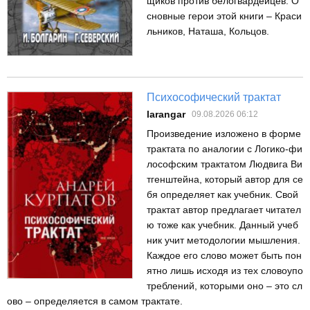
щиков против белогвардейцев. О
сновные герои этой книги – Краси
льников, Наташа, Кольцов.
Психософический трактат
larangar
09.08.2026 06:12
Произведение изложено в форме
трактата по аналогии с Логико-фи
лософским трактатом Людвига Ви
тгенштейна, который автор для се
бя определяет как учебник. Свой
трактат автор предлагает читател
ю тоже как учебник. Данный учеб
ник учит методологии мышления.
Каждое его слово может быть пон
ятно лишь исходя из тех словоупо
треблений, которыми оно – это сл
ово – определяется в самом трактате.