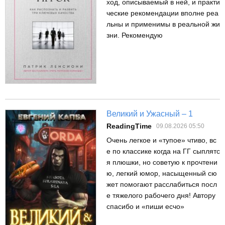
ход, описываемый в ней, и практи
ческие рекомендации вполне реа
льны и применимы в реальной жи
зни. Рекомендую
Великий и Ужасный – 1
ReadingTime
09.08.2026 05:50
Очень легкое и «тупое» чтиво, вс
е по классике когда на ГГ сыплятс
я плюшки, но советую к прочтени
ю, легкий юмор, насыщенный сю
жет помогают расслабиться посл
е тяжелого рабочего дня! Автору
спасибо и «пиши есчо»