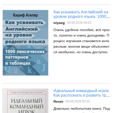
Как усваивать Английский на
уровне родного языка. 1000
лексических паттернов в
niyazg
09.08.2026 06:03
таблицах
Очень удобное пособие, всё прос
то, понятно и очень доходчиво. П
роцесс изучения становится инте
ресным, многие вещи объясняют
ся необычно, но очень доступно.
Идеальный командный игрок.
Как распознать и развить три
ключевых качества
flover
09.08.2026 05:50
Довольно любопытная книга. Под