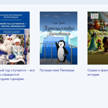
ый год случается – все
Путешествие Пингвиши
Сказки и фан
ы сбываются!
истории
годние сценарии
мощь аниматору