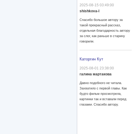
2025-08-15 03:49:00
shishkova-l
Спасибо большое автору за
такой прекрасный рассказ,
отдельная благодарность автору
за слог, как раньше в старину
говорили.
Каторгин Кут
2025-08-01 23:38:00
галина мартакова
Давно подобного не читала.
Захватило с первой главы. Как
будто фильм просмотрела,
картинки так и вставали перед
глазами. Спасибо автору.