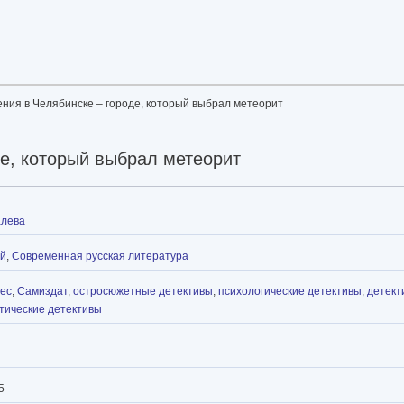
ния в Челябинске – городе, который выбрал метеорит
е, который выбрал метеорит
алева
ей
,
Современная русская литература
рес
,
Самиздат
,
остросюжетные детективы
,
психологические детективы
,
детект
тические детективы
5