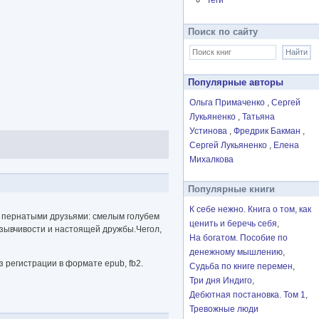
Теги
Поиск по сайту
Популярные авторы
Ольга Примаченко
Сергей
Лукьяненко
Татьяна
Устинова
Фредрик Бакман
Сергей Лукьяненко
Елена
Михалкова
Популярные книги
К себе нежно. Книга о том, как
с пернатыми друзьями: смелым голубем
ценить и беречь себя
зывчивости и настоящей дружбы.Чегол,
На богатом. Пособие по
денежному мышлению
 регистрации в формате epub, fb2.
Судьба по книге перемен
Три дня Индиго
Дебютная постановка. Том 1
Тревожные люди