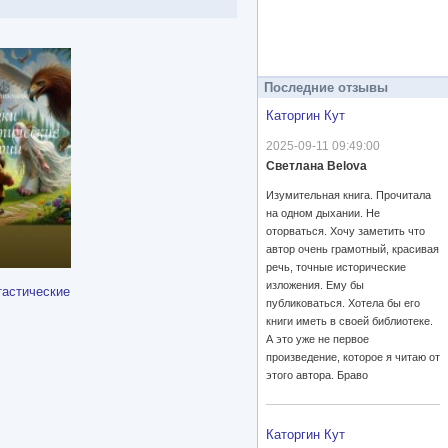
Последние отзывы
Каторгин Кут
2025-09-11 09:49:00
Светлана Belova
Изумительная книга. Прочитала
на одном дыхании. Не
оторваться. Хочу заметить что
автор очень грамотный, красивая
речь, точные исторические
изложения. Ему бы
тастические
публиковаться. Хотела бы его
книги иметь в своей библиотеке.
А это уже не первое
произведение, которое я читаю от
этого автора. Браво
Каторгин Кут