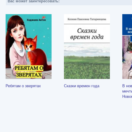
Вас может заинтересовать:
Ребятам о зверятах
Сказки времен года
В нов
мечт
Ново
в по