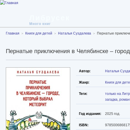
Либрусек
Много книг
Главная
Книги для детей
Наталья Суздалева
Пернатые приключе
Пернатые приключения в Челябинске – город
Автор:
Наталья Сузд
Жанр:
Книги для дет
Теги:
только на Лит
загадка
,
роман
Год издания:
2025 год.
ISBN:
978500686817