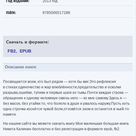
Год издания:
2013 год.
ISBN:
9785006517288
Скачать в формате:
FB2
EPUB
Описание книги
Посвящается всем, кто был рядом — хотя бы миг.Это рефлексия
в стихах:одиночество и жар влюблённости,предательство и осколки
разрыва,ошибки, тупики и первые шаги из тьмы.Почти каждая строка —
обращение к одному человекуи сквозь него — ко мне самому.Здесь я —
без масок, без утайки:то, что болело в душе и рвалось наружу.Пусть хоть
одна строчка коснётся чужой боли,отзовётся эхом и останется в чьей-то
памяти.
На нашем сайте вы можете скачать книгу Моя маленькая большая книга
Никита Калинин бесплатно и без регистрации в формате epub, fb2.