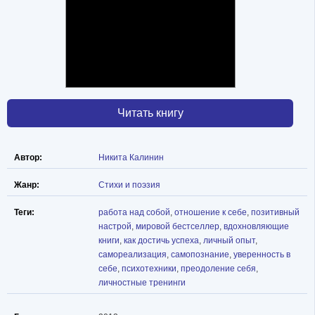
Читать книгу
Автор:
Никита Калинин
Жанр:
Стихи и поэзия
Теги:
работа над собой
,
отношение к себе
,
позитивный
настрой
,
мировой бестселлер
,
вдохновляющие
книги
,
как достичь успеха
,
личный опыт
,
самореализация
,
самопознание
,
уверенность в
себе
,
психотехники
,
преодоление себя
,
личностные тренинги