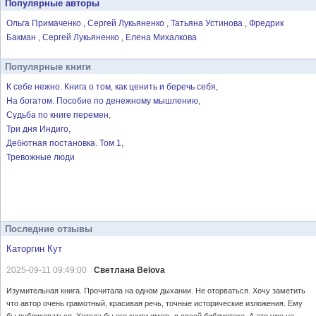
Популярные авторы
Ольга Примаченко
Сергей Лукьяненко
Татьяна Устинова
Фредрик
Бакман
Сергей Лукьяненко
Елена Михалкова
Популярные книги
К себе нежно. Книга о том, как ценить и беречь себя
На богатом. Пособие по денежному мышлению
Судьба по книге перемен
Три дня Индиго
Дебютная постановка. Том 1
Тревожные люди
Последние отзывы
Каторгин Кут
2025-09-11 09:49:00
Светлана Belova
Изумительная книга. Прочитала на одном дыхании. Не оторваться. Хочу заметить
что автор очень грамотный, красивая речь, точные исторические изложения. Ему
бы публиковаться. Хотела бы его книги иметь в своей библиотеке. А это уже не