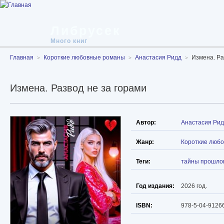
Либрусек
Много книг
Главная
Короткие любовные романы
Анастасия Ридд
Измена. Ра
Измена. Развод не за горами
Автор:
Анастасия Ри
Жанр:
Короткие люб
Теги:
тайны прошло
Год издания:
2026 год.
ISBN:
978-5-04-9126