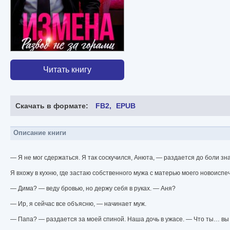
Читать книгу
Скачать в формате:
FB2
EPUB
Описание книги
— Я не мог сдержаться. Я так соскучился, Анюта, — раздается до боли зн
Я вхожу в кухню, где застаю собственного мужа с матерью моего новоиспе
— Дима? — веду бровью, но держу себя в руках. — Аня?
— Ир, я сейчас все объясню, — начинает муж.
— Папа? — раздается за моей спиной. Наша дочь в ужасе. — Что ты… вы