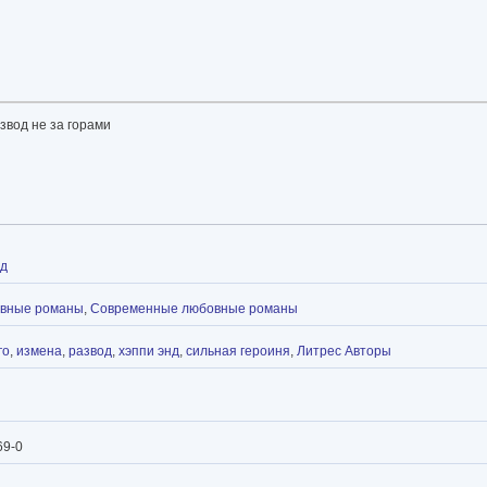
звод не за горами
дд
овные романы
,
Современные любовные романы
го
,
измена
,
развод
,
хэппи энд
,
сильная героиня
,
Литрес Авторы
69-0