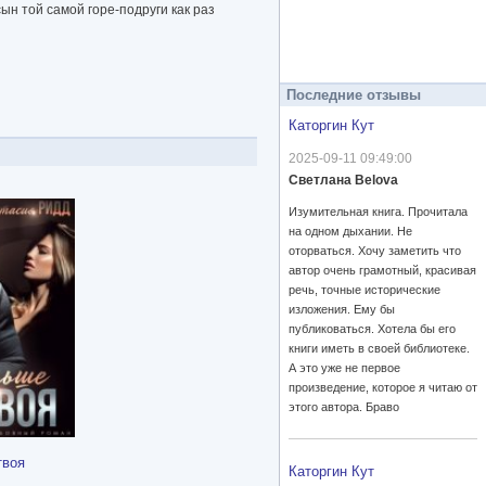
ын той самой горе-подруги как раз
Последние отзывы
Каторгин Кут
2025-09-11 09:49:00
Светлана Belova
Изумительная книга. Прочитала
на одном дыхании. Не
оторваться. Хочу заметить что
автор очень грамотный, красивая
речь, точные исторические
изложения. Ему бы
публиковаться. Хотела бы его
книги иметь в своей библиотеке.
А это уже не первое
произведение, которое я читаю от
этого автора. Браво
твоя
Каторгин Кут