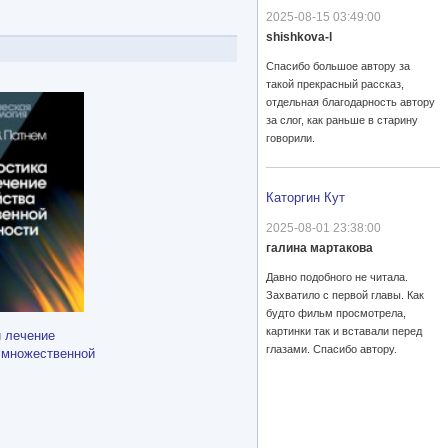
2025-08-15 03:49:00
shishkova-l
Спасибо большое автору за
такой прекрасный рассказ,
отдельная благодарность автору
за слог, как раньше в старину
говорили.
Каторгин Кут
2025-08-01 23:38:00
галина мартакова
Давно подобного не читала.
Захватило с первой главы. Как
будто фильм просмотрела,
картинки так и вставали перед
и лечение
глазами. Спасибо автору.
 множественной