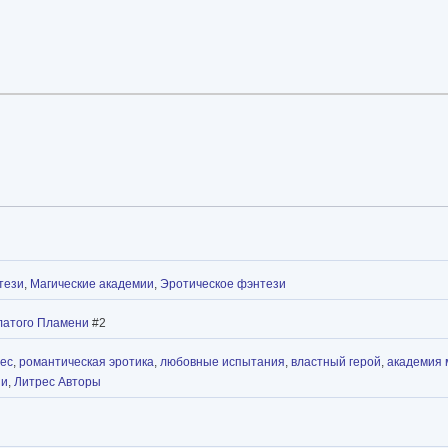
тези
,
Магические академии
,
Эротическое фэнтези
латого Пламени
#2
рес
,
романтическая эротика
,
любовные испытания
,
властный герой
,
академия 
зи
,
Литрес Авторы