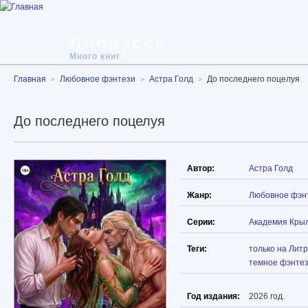
Либрусек
Много книг
Главная
Любовное фэнтези
Астра Голд
До последнего поцелуя
До последнего поцелуя
Автор:
Астра Голд
Жанр:
Любовное фэн
Серии:
Академия Кры
Теги:
только на Лит
темное фэнте
Год издания:
2026 год.