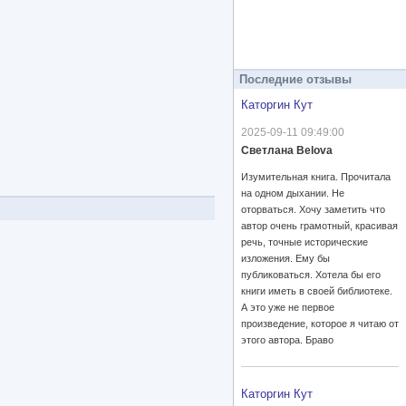
Последние отзывы
Каторгин Кут
2025-09-11 09:49:00
Светлана Belova
Изумительная книга. Прочитала
на одном дыхании. Не
оторваться. Хочу заметить что
автор очень грамотный, красивая
речь, точные исторические
изложения. Ему бы
публиковаться. Хотела бы его
книги иметь в своей библиотеке.
А это уже не первое
произведение, которое я читаю от
этого автора. Браво
Каторгин Кут