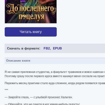
Читать книгу
Скачать в формате:
FB2
EPUB
Описание книги
Я не самая прилежная студентка, а факультет травников и вовсе навязан
Поэтому сразу после первого курса вместо каникул меня сослали на прак
Пережить месяц практики стало куда сложнее, когда рядом появился прав
***
— Закройте глаза, — с улыбкой произнес Хальтен.
— Обещайте, что не сунете в нос какую-нибудь гадость!