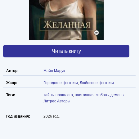
Читать книгу
Автор:
Майя Марук
Жанр:
Городское фэнтези
,
Любовное фэнтези
Теги:
тайны прошлого
,
настоящая любовь
,
демоны
,
Литрес Авторы
Год издания:
2026 год.