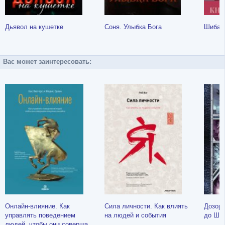
Дьявол на кушетке
Соня. Улыбка Бога
Шибар
Вас может заинтересовать:
Онлайн-влияние. Как
Сила личности. Как влиять
Дозоры
управлять поведением
на людей и события
до Шес
людей, чтобы они совершали