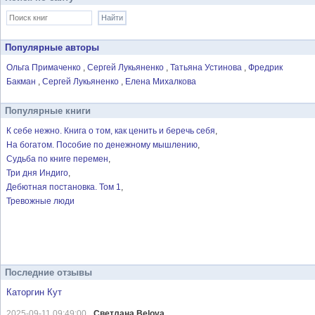
Популярные авторы
Ольга Примаченко
Сергей Лукьяненко
Татьяна Устинова
Фредрик
Бакман
Сергей Лукьяненко
Елена Михалкова
Популярные книги
К себе нежно. Книга о том, как ценить и беречь себя
На богатом. Пособие по денежному мышлению
Судьба по книге перемен
Три дня Индиго
Дебютная постановка. Том 1
Тревожные люди
Последние отзывы
Каторгин Кут
2025-09-11 09:49:00
Светлана Belova