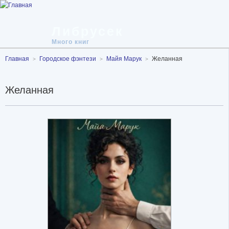
Либрусек
Много книг
Главная
Городское фэнтези
Майя Марук
Желанная
Желанная