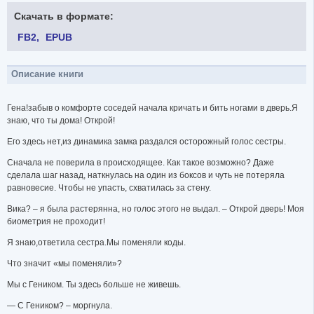
Скачать в формате:
FB2
EPUB
Описание книги
Гена!забыв о комфорте соседей начала кричать и бить ногами в дверь.Я
знаю, что ты дома! Открой!
Его здесь нет,из динамика замка раздался осторожный голос сестры.
Сначала не поверила в происходящее. Как такое возможно? Даже
сделала шаг назад, наткнулась на один из боксов и чуть не потеряла
равновесие. Чтобы не упасть, схватилась за стену.
Вика? – я была растерянна, но голос этого не выдал. – Открой дверь! Моя
биометрия не проходит!
Я знаю,ответила сестра.Мы поменяли коды.
Что значит «мы поменяли»?
Мы с Геником. Ты здесь больше не живешь.
— С Геником? – моргнула.