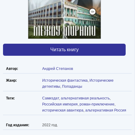
Читать книгу
Автор:
Андрей Степанов
Жанр:
Историческая фантастика
,
Исторические
детективы
,
Попаданцы
Теги:
Самиздат
,
альтернативная реальность
,
Российская империя
,
роман-приключение
,
историческая авантюра
,
альтернативная Россия
Год издания:
2022 год.