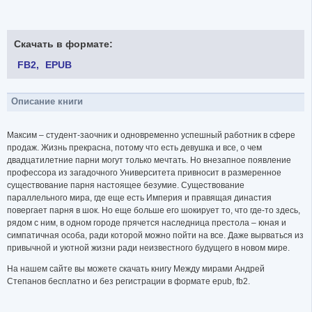
Скачать в формате:
FB2
EPUB
Описание книги
Максим – студент-заочник и одновременно успешный работник в сфере
продаж. Жизнь прекрасна, потому что есть девушка и все, о чем
двадцатилетние парни могут только мечтать. Но внезапное появление
профессора из загадочного Университета привносит в размеренное
существование парня настоящее безумие. Существование
параллельного мира, где еще есть Империя и правящая династия
повергает парня в шок. Но еще больше его шокирует то, что где-то здесь,
рядом с ним, в одном городе прячется наследница престола – юная и
симпатичная особа, ради которой можно пойти на все. Даже вырваться из
привычной и уютной жизни ради неизвестного будущего в новом мире.
На нашем сайте вы можете скачать книгу Между мирами Андрей
Степанов бесплатно и без регистрации в формате epub, fb2.