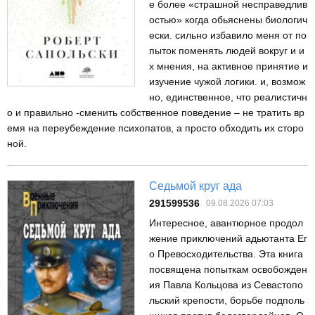
е более «страшной несправедлив
остью» когда обьяснены биологич
ески. сильно избавило меня от по
пыток поменять людей вокруг и и
х мнения, на активное принятие и
изучение чужой логики. и, возмож
но, единственное, что реалистичн
о и правильно -сменить собственное поведение – не тратить вр
емя на переубеждение психопатов, а просто обходить их сторо
ной.
Седьмой круг ада
291599536
09.08.2026 07:03
Интересное, авантюрное продол
жение приключений адьютанта Ег
о Превосходительства. Эта книга
посвящена попыткам освобожден
ия Павла Кольцова из Севастопо
льский крепости, борьбе подполь