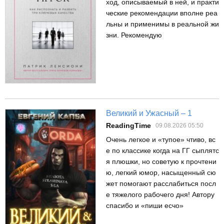
ход, описываемый в ней, и практи
ческие рекомендации вполне реа
льны и применимы в реальной жи
зни. Рекомендую
Великий и Ужасный – 1
ReadingTime
09.08.2026 05:50
Очень легкое и «тупое» чтиво, вс
е по классике когда на ГГ сыплятс
я плюшки, но советую к прочтени
ю, легкий юмор, насыщенный сю
жет помогают расслабиться посл
е тяжелого рабочего дня! Автору
спасибо и «пиши есчо»