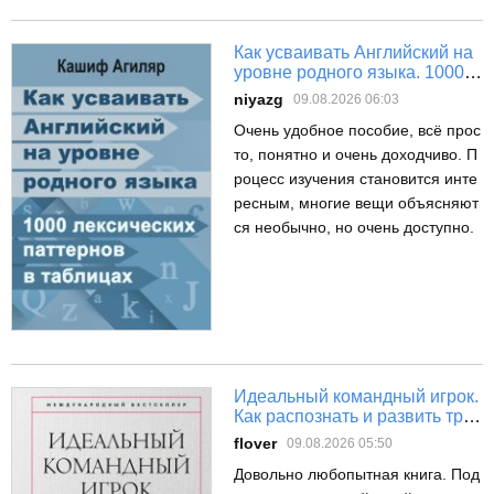
Как усваивать Английский на
уровне родного языка. 1000
лексических паттернов в
niyazg
09.08.2026 06:03
таблицах
Очень удобное пособие, всё прос
то, понятно и очень доходчиво. П
роцесс изучения становится инте
ресным, многие вещи объясняют
ся необычно, но очень доступно.
Идеальный командный игрок.
Как распознать и развить три
ключевых качества
flover
09.08.2026 05:50
Довольно любопытная книга. Под