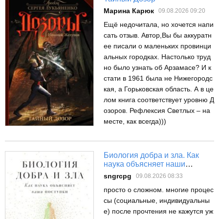
Марина Карюк
09.08.2026 09:20
Ещё недочитала, но хочется напи
сать отзыв. Автор,Вы бы аккуратн
ее писали о маленьких провинци
альных городках. Настолько труд
но было узнать об Арзамасе? И к
стати в 1961 была не Нижегородс
кая, а Горьковская область. А в це
лом книга соответствует уровню Д
озоров. Рефлексия Светлых – на
месте, как всегда)))
Биология добра и зла. Как
наука объясняет наши
поступки
sngrcpg
09.08.2026 08:33
просто о сложном. многие процес
сы (социальные, индивидуальны
е) после прочтения не кажутся уж