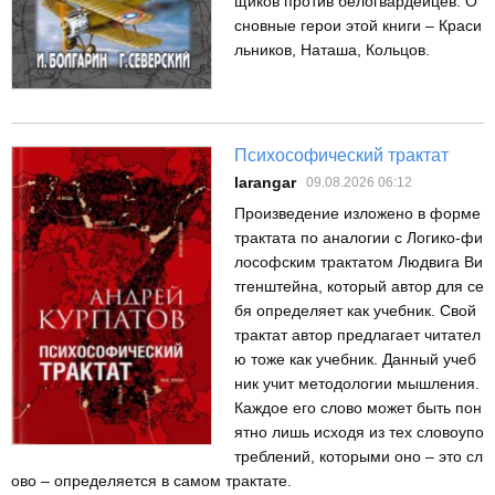
щиков против белогвардейцев. О
сновные герои этой книги – Краси
льников, Наташа, Кольцов.
Психософический трактат
larangar
09.08.2026 06:12
Произведение изложено в форме
трактата по аналогии с Логико-фи
лософским трактатом Людвига Ви
тгенштейна, который автор для се
бя определяет как учебник. Свой
трактат автор предлагает читател
ю тоже как учебник. Данный учеб
ник учит методологии мышления.
Каждое его слово может быть пон
ятно лишь исходя из тех словоупо
треблений, которыми оно – это сл
ово – определяется в самом трактате.