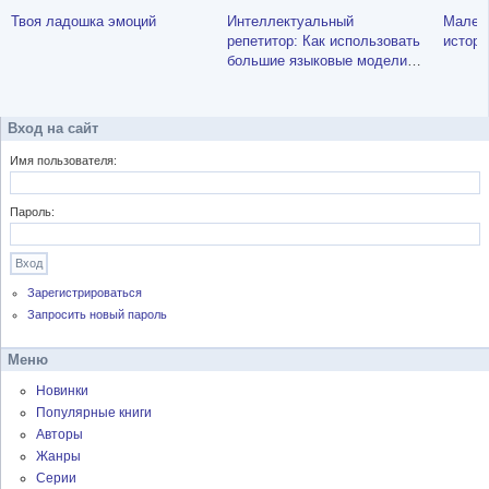
Твоя ладошка эмоций
Интеллектуальный
Мален
репетитор: Как использовать
истори
большие языковые модели
для обучения детей без
затрат на дорогостоящих
репетиторов
Вход на сайт
Имя пользователя:
Пароль:
Зарегистрироваться
Запросить новый пароль
Меню
Новинки
Популярные книги
Авторы
Жанры
Серии