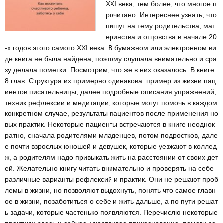
XXI века, тем более, что многое п
рочитано. Интереснее узнать, что
пишут на тему родительства, мат
еринства и отцовства в начале 20
-х годов этого самого XXI века. В бумажном или электронном ви
де книга не была найдена, поэтому слушала внимательно и сра
зу делала пометки. Посмотрим, что же в них оказалось. В книге
8 глав. Структура их примерно одинакова: пример из жизни пац
иентов писательницы, далее подробные описания упражнений,
техник рефлексии и медитации, которые могут помочь в каждом
конкретном случае, результаты пациентов после применения но
вых практик. Некоторые пациенты встречаются в книге неоднок
ратно, сначала родителями младенцев, потом подростков, дале
е почти взрослых юношей и девушек, которые уезжают в коллед
ж, а родителям надо привыкать жить на расстоянии от своих дет
ей. Желательно книгу читать внимательно и проверять на себе
различные варианты рефлексий и практик. Они не решают проб
лемы в жизни, но позволяют выдохнуть, понять что самое главн
ое в жизни, позаботиться о себе и жить дальше, а по пути решат
ь задачи, которые частенько появляются. Перечислю некоторые
практики: здесь и сейчас, участливое прикосновение, помоги се