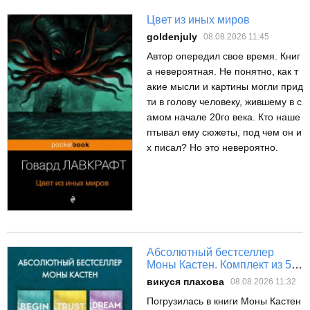
Цвет из иных миров
goldenjuly
08.08.2026 11:45
Автор опередил свое время. Книг
а невероятная. Не понятно, как т
акие мысли и картины могли прид
ти в голову человеку, жившему в с
амом начале 20го века. Кто наше
птывал ему сюжеты, под чем он и
х писал? Но это невероятно.
Абсолютный бестселлер
Моны Кастен. Комплект из 5
книг
викуся плахова
08.08.2026 11:32
Погрузилась в книги Моны Кастен