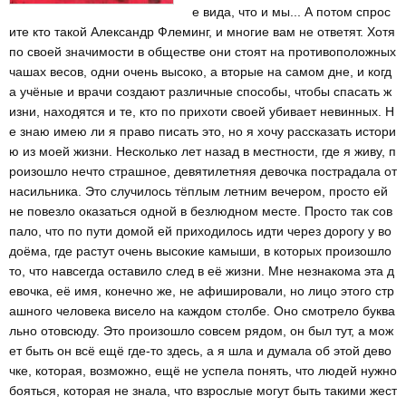
е вида, что и мы... А потом спрос
ите кто такой Александр Флеминг, и многие вам не ответят. Хотя
по своей значимости в обществе они стоят на противоположных
чашах весов, одни очень высоко, а вторые на самом дне, и когд
а учёные и врачи создают различные способы, чтобы спасать ж
изни, находятся и те, кто по прихоти своей убивает невинных. Н
е знаю имею ли я право писать это, но я хочу рассказать истори
ю из моей жизни. Несколько лет назад в местности, где я живу, п
роизошло нечто страшное, девятилетняя девочка пострадала от
насильника. Это случилось тёплым летним вечером, просто ей
не повезло оказаться одной в безлюдном месте. Просто так сов
пало, что по пути домой ей приходилось идти через дорогу у во
доёма, где растут очень высокие камыши, в которых произошло
то, что навсегда оставило след в её жизни. Мне незнакома эта д
евочка, её имя, конечно же, не афишировали, но лицо этого стр
ашного человека висело на каждом столбе. Оно смотрело буква
льно отовсюду. Это произошло совсем рядом, он был тут, а мож
ет быть он всё ещё где-то здесь, а я шла и думала об этой дево
чке, которая, возможно, ещё не успела понять, что людей нужно
бояться, которая не знала, что взрослые могут быть такими жест