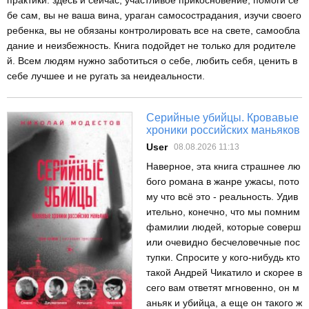
бе сам, вы не ваша вина, ураган самосострадания, изучи своего
ребенка, вы не обязаны контролировать все на свете, самообла
дание и неизбежность. Книга подойдет не только для родителе
й. Всем людям нужно заботиться о себе, любить себя, ценить в
себе лучшее и не ругать за неидеальности.
Серийные убийцы. Кровавые
хроники российских маньяков
User
08.08.2026 11:13
Наверное, эта книга страшнее лю
бого романа в жанре ужасы, пото
му что всё это - реальность. Удив
ительно, конечно, что мы помним
фамилии людей, которые соверш
или очевидно бесчеловечные пос
тупки. Спросите у кого-нибудь кто
такой Андрей Чикатило и скорее в
сего вам ответят мгновенно, он м
аньяк и убийца, а еще он такого ж