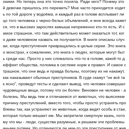
окими. Но теперь она это точно поняла. Ради чего? Почему это
й девочке пришлось это пережить? Мне часто приходится ходит
ь по той дороге у водоёма, и каждый раз в голове всплывает ли
цо того человека с черно-белых объявлений, и мне всегда кажет
ся, что в высоких зарослях камыша непременно кто-то есть. И с
амое страшное, что там действительно может оказаться тот, ког
о даже человеком назвать не получается. В книге описаны случ
аи, когда преступления превращались в целые серии. Это книга
о монстрах, к сожалению, это книга о людях, которые могут быт
ь среди нас. Просто у них сломалось что-то в голове, какой-то д
еффект общества, поломка в системе норм и правил. И самое с
трашное, что они ведь и правда больны, поэтому их не накажут,
как наказывают обычных преступников. В суде скажут "не всё та
к ясно", проведут тесты и сделают вывод, что человек совершал
чудовищные вещи, потому что он болен. Виновен не человек - а
болезнь. Мы ведь тем и отличаемся от животных, что выясняем
причину преступлений, вместо того, чтобы просто устранять про
блемы так, как устраняют их животные, когда видят особь в стае,
которая только мешает им. Мы запретили смертную казнь, пото
му что мы - люди, существа разумные, и решаем эти проблемы
иными путями. Но отличаются ли чем-то эти преступники от жив