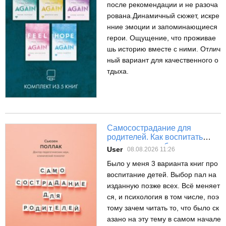
после рекомендации и не разоча
рована.Динамичный сюжет, искре
нние эмоции и запоминающиеся
герои. Ощущение, что проживае
шь историю вместе с ними. Отлич
ный вариант для качественного о
тдыха.
Самосострадание для
родителей. Как воспитать
счастливого ребенка,
User
08.08.2026 11:26
заботясь о себе
Было у меня 3 варианта книг про
воспитание детей. Выбор пал на
изданную позже всех. Всё меняет
ся, и психология в том числе, поэ
тому зачем читать то, что было ск
азано на эту тему в самом начале