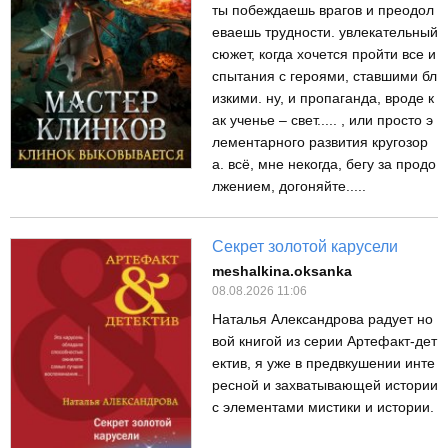
ты побеждаешь врагов и преодол
еваешь трудности. увлекательный
сюжет, когда хочется пройти все и
спытания с героями, ставшими бл
изкими. ну, и пропаганда, вроде к
ак ученье – свет..... , или просто э
лементарного развития кругозор
а. всё, мне некогда, бегу за продо
лжением, догоняйте.....
Секрет золотой карусели
meshalkina.oksanka
08.08.2026 11:06
Наталья Александрова радует но
вой книгой из серии Артефакт-дет
ектив, я уже в предвкушении инте
ресной и захватывающей истории
с элементами мистики и истории.