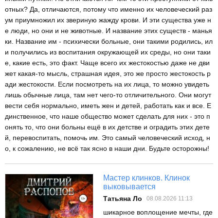
отных? Да, отличаются, потому что именно их человеческий раз
ум приумножил их звериную жажду крови. И эти существа уже н
е люди, но они и не животные. И название этих существ - манья
ки. Название им - психически больные, они такими родились, ил
и получились из воспитания окружающей их среды, но они таки
е, какие есть, это факт. Чаще всего их жестокостью даже не дви
жет какая-то мысль, страшная идея, это же просто жестокость р
ади жестокости. Если посмотреть на их лица, то можно увидеть
лишь обычные лица, там нет чего-то отличительного. Они могут
вести себя нормально, иметь жен и детей, работать как и все. Е
динственное, что наше общество может сделать для них - это п
онять то, что они больны ещё в их детстве и оградить этих дете
й, перевоспитать, помочь им. Это самый человеческий исход, н
о, к сожалению, не всё так ясно в наши дни. Будьте осторожны!
Мастер клинков. Клинок
выковывается
Татьяна Ло
08.08.2026 11:13
шикарное воплощение мечты, где