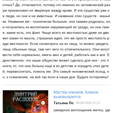
отных? Да, отличаются, потому что именно их человеческий раз
ум приумножил их звериную жажду крови. И эти существа уже н
е люди, но они и не животные. И название этих существ - манья
ки. Название им - психически больные, они такими родились, ил
и получились из воспитания окружающей их среды, но они таки
е, какие есть, это факт. Чаще всего их жестокостью даже не дви
жет какая-то мысль, страшная идея, это же просто жестокость р
ади жестокости. Если посмотреть на их лица, то можно увидеть
лишь обычные лица, там нет чего-то отличительного. Они могут
вести себя нормально, иметь жен и детей, работать как и все. Е
динственное, что наше общество может сделать для них - это п
онять то, что они больны ещё в их детстве и оградить этих дете
й, перевоспитать, помочь им. Это самый человеческий исход, н
о, к сожалению, не всё так ясно в наши дни. Будьте осторожны!
Мастер клинков. Клинок
выковывается
Татьяна Ло
08.08.2026 11:13
шикарное воплощение мечты, где