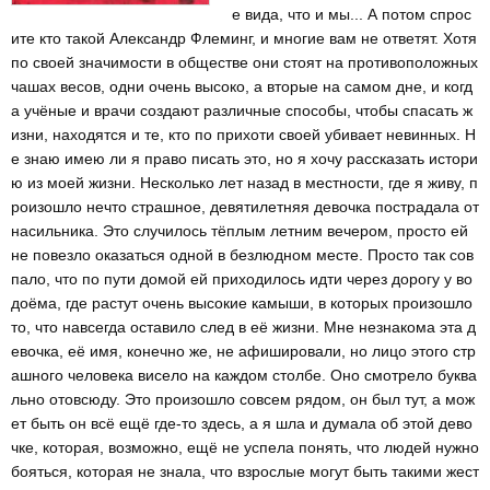
е вида, что и мы... А потом спрос
ите кто такой Александр Флеминг, и многие вам не ответят. Хотя
по своей значимости в обществе они стоят на противоположных
чашах весов, одни очень высоко, а вторые на самом дне, и когд
а учёные и врачи создают различные способы, чтобы спасать ж
изни, находятся и те, кто по прихоти своей убивает невинных. Н
е знаю имею ли я право писать это, но я хочу рассказать истори
ю из моей жизни. Несколько лет назад в местности, где я живу, п
роизошло нечто страшное, девятилетняя девочка пострадала от
насильника. Это случилось тёплым летним вечером, просто ей
не повезло оказаться одной в безлюдном месте. Просто так сов
пало, что по пути домой ей приходилось идти через дорогу у во
доёма, где растут очень высокие камыши, в которых произошло
то, что навсегда оставило след в её жизни. Мне незнакома эта д
евочка, её имя, конечно же, не афишировали, но лицо этого стр
ашного человека висело на каждом столбе. Оно смотрело буква
льно отовсюду. Это произошло совсем рядом, он был тут, а мож
ет быть он всё ещё где-то здесь, а я шла и думала об этой дево
чке, которая, возможно, ещё не успела понять, что людей нужно
бояться, которая не знала, что взрослые могут быть такими жест