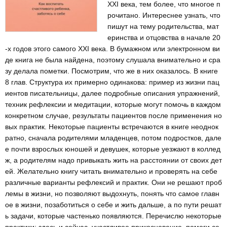
XXI века, тем более, что многое п
рочитано. Интереснее узнать, что
пишут на тему родительства, мат
еринства и отцовства в начале 20
-х годов этого самого XXI века. В бумажном или электронном ви
де книга не была найдена, поэтому слушала внимательно и сра
зу делала пометки. Посмотрим, что же в них оказалось. В книге
8 глав. Структура их примерно одинакова: пример из жизни пац
иентов писательницы, далее подробные описания упражнений,
техник рефлексии и медитации, которые могут помочь в каждом
конкретном случае, результаты пациентов после применения но
вых практик. Некоторые пациенты встречаются в книге неоднок
ратно, сначала родителями младенцев, потом подростков, дале
е почти взрослых юношей и девушек, которые уезжают в коллед
ж, а родителям надо привыкать жить на расстоянии от своих дет
ей. Желательно книгу читать внимательно и проверять на себе
различные варианты рефлексий и практик. Они не решают проб
лемы в жизни, но позволяют выдохнуть, понять что самое главн
ое в жизни, позаботиться о себе и жить дальше, а по пути решат
ь задачи, которые частенько появляются. Перечислю некоторые
практики: здесь и сейчас, участливое прикосновение, помоги се