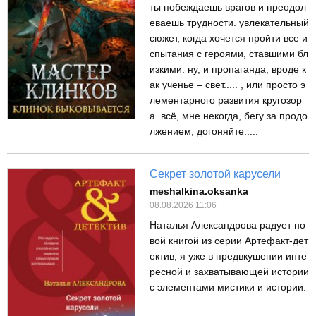
ты побеждаешь врагов и преодол
еваешь трудности. увлекательный
сюжет, когда хочется пройти все и
спытания с героями, ставшими бл
изкими. ну, и пропаганда, вроде к
ак ученье – свет..... , или просто э
лементарного развития кругозор
а. всё, мне некогда, бегу за продо
лжением, догоняйте.....
Секрет золотой карусели
meshalkina.oksanka
08.08.2026 11:06
Наталья Александрова радует но
вой книгой из серии Артефакт-дет
ектив, я уже в предвкушении инте
ресной и захватывающей истории
с элементами мистики и истории.