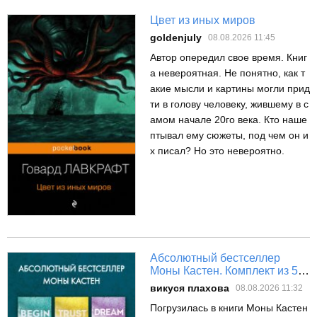
Цвет из иных миров
goldenjuly
08.08.2026 11:45
Автор опередил свое время. Книг
а невероятная. Не понятно, как т
акие мысли и картины могли прид
ти в голову человеку, жившему в с
амом начале 20го века. Кто наше
птывал ему сюжеты, под чем он и
х писал? Но это невероятно.
Абсолютный бестселлер
Моны Кастен. Комплект из 5
книг
викуся плахова
08.08.2026 11:32
Погрузилась в книги Моны Кастен