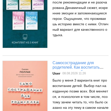
после рекомендации и не разоча
рована.Динамичный сюжет, искре
нние эмоции и запоминающиеся
герои. Ощущение, что проживае
шь историю вместе с ними. Отлич
ный вариант для качественного о
тдыха.
Самосострадание для
родителей. Как воспитать
счастливого ребенка,
User
08.08.2026 11:26
заботясь о себе
Было у меня 3 варианта книг про
воспитание детей. Выбор пал на
изданную позже всех. Всё меняет
ся, и психология в том числе, поэ
тому зачем читать то, что было ск
азано на эту тему в самом начале