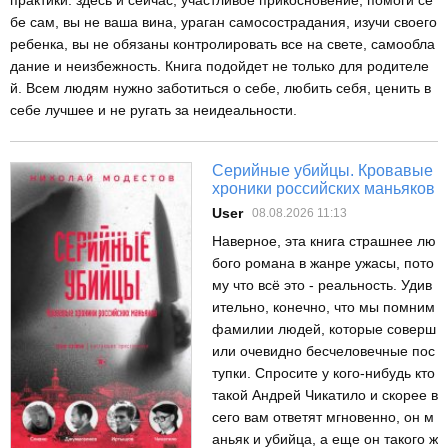
бе сам, вы не ваша вина, ураган самосострадания, изучи своего
ребенка, вы не обязаны контролировать все на свете, самообла
дание и неизбежность. Книга подойдет не только для родителе
й. Всем людям нужно заботиться о себе, любить себя, ценить в
себе лучшее и не ругать за неидеальности.
Серийные убийцы. Кровавые
хроники российских маньяков
User
08.08.2026 11:13
Наверное, эта книга страшнее лю
бого романа в жанре ужасы, пото
му что всё это - реальность. Удив
ительно, конечно, что мы помним
фамилии людей, которые соверш
или очевидно бесчеловечные пос
тупки. Спросите у кого-нибудь кто
такой Андрей Чикатило и скорее в
сего вам ответят мгновенно, он м
аньяк и убийца, а еще он такого ж