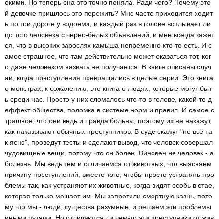
окими. Но теперь она это точно поняла. Ради чего? Почему это
й девочке пришлось это пережить? Мне часто приходится ходит
ь по той дороге у водоёма, и каждый раз в голове всплывает ли
цо того человека с черно-белых объявлений, и мне всегда кажет
ся, что в высоких зарослях камыша непременно кто-то есть. И с
амое страшное, что там действительно может оказаться тот, ког
о даже человеком назвать не получается. В книге описаны случ
аи, когда преступления превращались в целые серии. Это книга
о монстрах, к сожалению, это книга о людях, которые могут быт
ь среди нас. Просто у них сломалось что-то в голове, какой-то д
еффект общества, поломка в системе норм и правил. И самое с
трашное, что они ведь и правда больны, поэтому их не накажут,
как наказывают обычных преступников. В суде скажут "не всё та
к ясно", проведут тесты и сделают вывод, что человек совершал
чудовищные вещи, потому что он болен. Виновен не человек - а
болезнь. Мы ведь тем и отличаемся от животных, что выясняем
причину преступлений, вместо того, чтобы просто устранять про
блемы так, как устраняют их животные, когда видят особь в стае,
которая только мешает им. Мы запретили смертную казнь, пото
му что мы - люди, существа разумные, и решаем эти проблемы
иными путями. Но отличаются ли чем-то эти преступники от жив