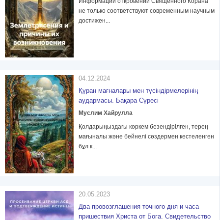
Информации откровений Священного Корана
не только соответствуют современным научным
достижен...
04.12.2024
Құран мағналары мен түсіндірмелерінің
аудармасы. Бақара Сүресі
Муслим Хайрулла
Қолдарыңыздағы көркем безендірілген, терең
мағыналы және бейнелі сөздермен кестеленген
бұл к...
20.05.2023
Два провозглашения точного дня и часа
пришествия Христа от Бога. Свидетельство