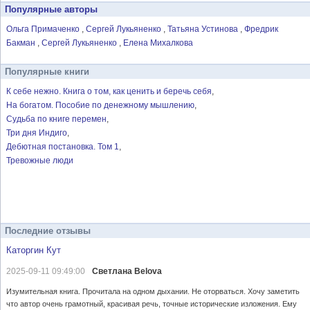
Популярные авторы
Ольга Примаченко
Сергей Лукьяненко
Татьяна Устинова
Фредрик
Бакман
Сергей Лукьяненко
Елена Михалкова
Популярные книги
К себе нежно. Книга о том, как ценить и беречь себя
На богатом. Пособие по денежному мышлению
Судьба по книге перемен
Три дня Индиго
Дебютная постановка. Том 1
Тревожные люди
Последние отзывы
Каторгин Кут
2025-09-11 09:49:00
Светлана Belova
Изумительная книга. Прочитала на одном дыхании. Не оторваться. Хочу заметить
что автор очень грамотный, красивая речь, точные исторические изложения. Ему