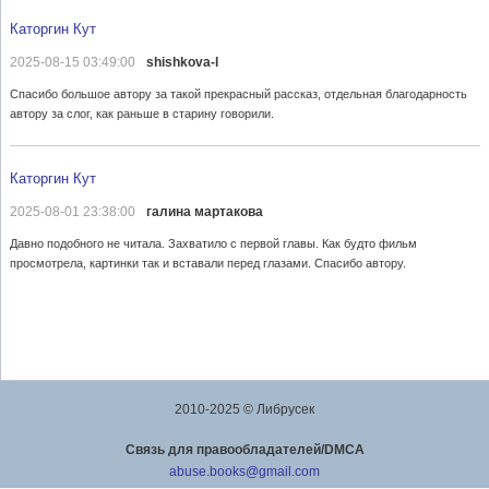
Каторгин Кут
2025-08-15 03:49:00
shishkova-l
Спасибо большое автору за такой прекрасный рассказ, отдельная благодарность
автору за слог, как раньше в старину говорили.
Каторгин Кут
2025-08-01 23:38:00
галина мартакова
Давно подобного не читала. Захватило с первой главы. Как будто фильм
просмотрела, картинки так и вставали перед глазами. Спасибо автору.
2010-2025 © Либрусек
Cвязь для правообладателей/DMCA
abuse.books@gmail.com