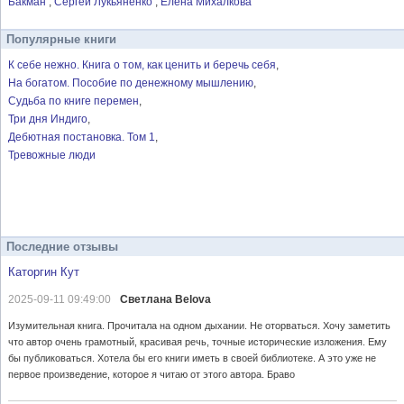
Бакман
Сергей Лукьяненко
Елена Михалкова
Популярные книги
К себе нежно. Книга о том, как ценить и беречь себя
На богатом. Пособие по денежному мышлению
Судьба по книге перемен
Три дня Индиго
Дебютная постановка. Том 1
Тревожные люди
Последние отзывы
Каторгин Кут
2025-09-11 09:49:00
Светлана Belova
Изумительная книга. Прочитала на одном дыхании. Не оторваться. Хочу заметить
что автор очень грамотный, красивая речь, точные исторические изложения. Ему
бы публиковаться. Хотела бы его книги иметь в своей библиотеке. А это уже не
первое произведение, которое я читаю от этого автора. Браво