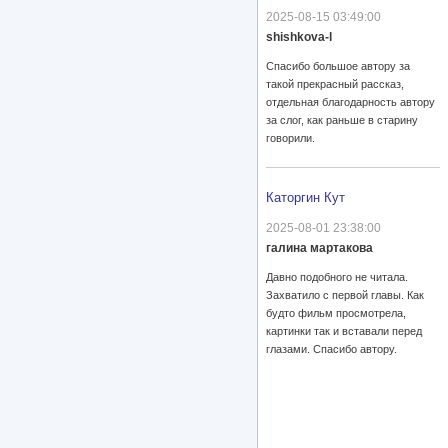
2025-08-15 03:49:00
shishkova-l
Спасибо большое автору за
такой прекрасный рассказ,
отдельная благодарность автору
за слог, как раньше в старину
говорили.
Каторгин Кут
2025-08-01 23:38:00
галина мартакова
Давно подобного не читала.
Захватило с первой главы. Как
будто фильм просмотрела,
картинки так и вставали перед
глазами. Спасибо автору.