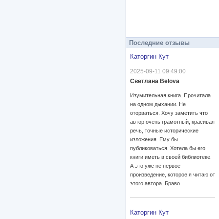
Последние отзывы
Каторгин Кут
2025-09-11 09:49:00
Светлана Belova
Изумительная книга. Прочитала
на одном дыхании. Не
оторваться. Хочу заметить что
автор очень грамотный, красивая
речь, точные исторические
изложения. Ему бы
публиковаться. Хотела бы его
книги иметь в своей библиотеке.
А это уже не первое
произведение, которое я читаю от
этого автора. Браво
Каторгин Кут