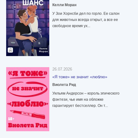
Келли Моран
У Зои Хорнсби дел по горло. Ее салон
для животных всегда открыт, а все ее
свободное время ух...
26.07.2026
«Я тоже» не значит «люблю»
Виолета Рид
Уильям Андерсон – король эпического
фэнтези, чье имя на обложке
гарантирует бестселлер. Он т...