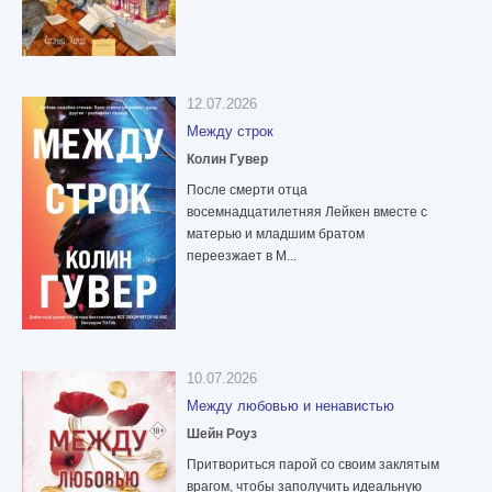
12.07.2026
Между строк
Колин Гувер
После смерти отца
восемнадцатилетняя Лейкен вместе с
матерью и младшим братом
переезжает в М...
10.07.2026
Между любовью и ненавистью
Шейн Роуз
Притвориться парой со своим заклятым
врагом, чтобы заполучить идеальную