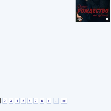
2
3
4
5
6
7
8
»
...
»»