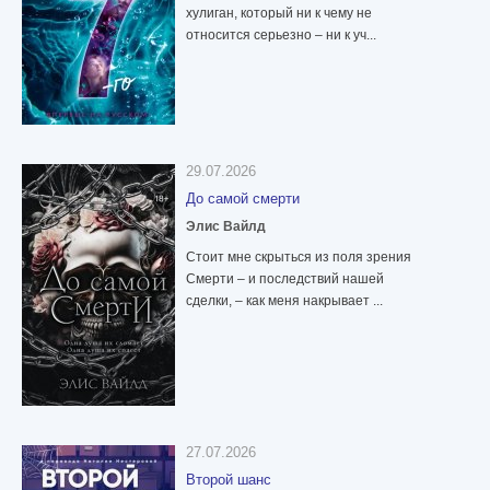
хулиган, который ни к чему не
относится серьезно – ни к уч...
29.07.2026
До самой смерти
Элис Вайлд
Стоит мне скрыться из поля зрения
Смерти – и последствий нашей
сделки, – как меня накрывает ...
27.07.2026
Второй шанс