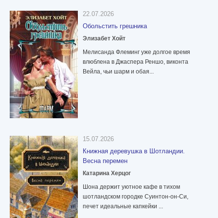
22.07.2026
Обольстить грешника
Элизабет Хойт
Мелисанда Флеминг уже долгое время
влюблена в Джаспера Реншо, виконта
Вейла, чьи шарм и обая...
15.07.2026
Книжная деревушка в Шотландии.
Весна перемен
Катарина Херцог
Шона держит уютное кафе в тихом
шотландском городке Суинтон-он-Си,
печет идеальные капкейки ...