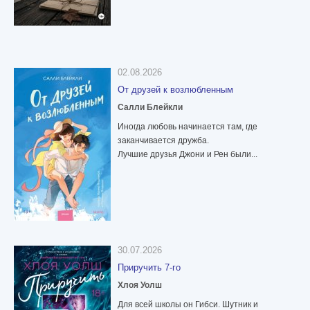
02.08.2026
От друзей к возлюбленным
Салли Блейкли
Иногда любовь начинается там, где
заканчивается дружба.
Лучшие друзья Джони и Рен были...
30.07.2026
Приручить 7-го
Хлоя Уолш
Для всей школы он Гибси. Шутник и