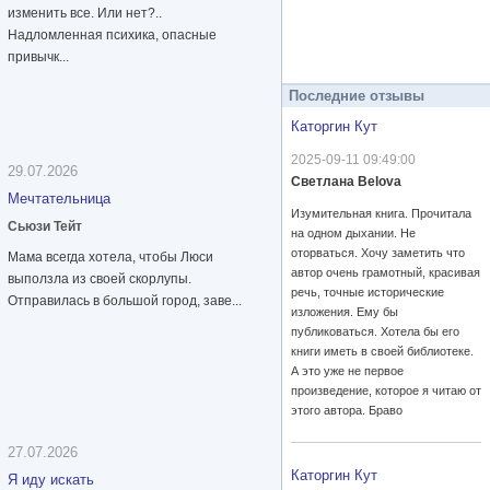
изменить все. Или нет?..
Надломленная психика, опасные
привычк...
Последние отзывы
Каторгин Кут
2025-09-11 09:49:00
29.07.2026
Светлана Belova
Мечтательница
Изумительная книга. Прочитала
Сьюзи Тейт
на одном дыхании. Не
оторваться. Хочу заметить что
Мама всегда хотела, чтобы Люси
автор очень грамотный, красивая
выползла из своей скорлупы.
речь, точные исторические
Отправилась в большой город, заве...
изложения. Ему бы
публиковаться. Хотела бы его
книги иметь в своей библиотеке.
А это уже не первое
произведение, которое я читаю от
этого автора. Браво
27.07.2026
Каторгин Кут
Я иду искать