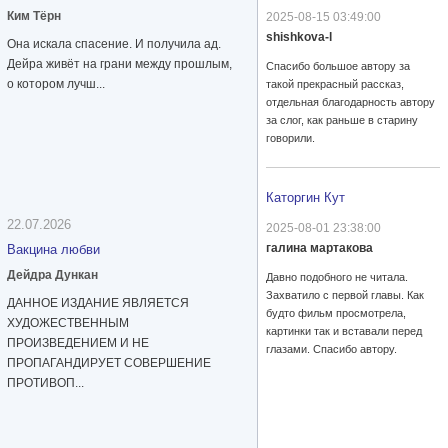
Ким Тёрн
2025-08-15 03:49:00
shishkova-l
Она искала спасение. И получила ад.
Дейра живёт на грани между прошлым,
Спасибо большое автору за
о котором лучш...
такой прекрасный рассказ,
отдельная благодарность автору
за слог, как раньше в старину
говорили.
Каторгин Кут
22.07.2026
2025-08-01 23:38:00
галина мартакова
Вакцина любви
Дейдра Дункан
Давно подобного не читала.
Захватило с первой главы. Как
ДАННОЕ ИЗДАНИЕ ЯВЛЯЕТСЯ
будто фильм просмотрела,
ХУДОЖЕСТВЕННЫМ
картинки так и вставали перед
ПРОИЗВЕДЕНИЕМ И НЕ
глазами. Спасибо автору.
ПРОПАГАНДИРУЕТ СОВЕРШЕНИЕ
ПРОТИВОП...