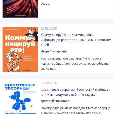
созд...
11.02.2026
Коммуницируй это! Как массовая
информация работает с нами, а мы работаем
с ней
Игорь Писарский
Как так вышло, что реклама, РИ. и прочие
«связи с общественностью», которые обязаны
своим по...
02.02.2026
Креативные засранцы. Творческий майндсет,
или Как придумать всё и не сдуться
Дмитрий Николаев
Почему одна реклама попадает в самое сердце,
а другую – хочется развидеть? Кто такие