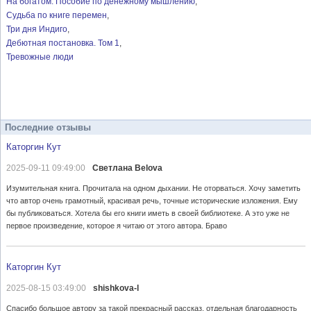
На богатом. Пособие по денежному мышлению
Судьба по книге перемен
Три дня Индиго
Дебютная постановка. Том 1
Тревожные люди
Последние отзывы
Каторгин Кут
2025-09-11 09:49:00
Светлана Belova
Изумительная книга. Прочитала на одном дыхании. Не оторваться. Хочу заметить
что автор очень грамотный, красивая речь, точные исторические изложения. Ему
бы публиковаться. Хотела бы его книги иметь в своей библиотеке. А это уже не
первое произведение, которое я читаю от этого автора. Браво
Каторгин Кут
2025-08-15 03:49:00
shishkova-l
Спасибо большое автору за такой прекрасный рассказ, отдельная благодарность