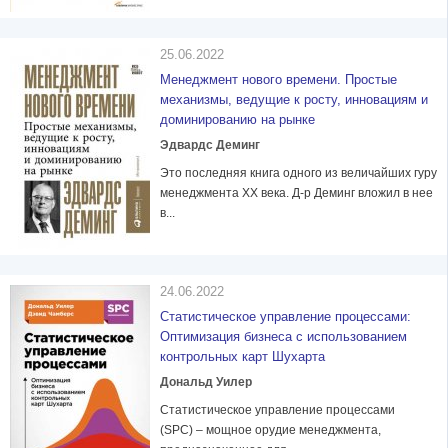
25.06.2022
Менеджмент нового времени. Простые
механизмы, ведущие к росту, инновациям и
доминированию на рынке
Эдвардс Деминг
Это последняя книга одного из величайших гуру
менеджмента XX века. Д-р Деминг вложил в нее
в...
24.06.2022
Статистическое управление процессами:
Оптимизация бизнеса с использованием
контрольных карт Шухарта
Дональд Уилер
Статистическое управление процессами
(SPC) – мощное орудие менеджмента,