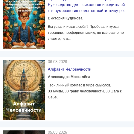
Руководство для психологов и родителей:
как нумерология помогает найти точку роста
и выбрать путь без ошибок
Виктория Кудинова
Вы устали искать себя? Пробовали курсы,
терапию, профориентацию, но всё равно не
знаете, чем...
06.03.2026
Алфавит Человечности
Александра Москалёва
Твой личный компас в мире смыслов.
33 буквы, 33 грани человечности, 33 шага к
Себе.
05.03.2026