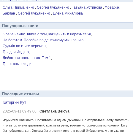
Ольга Примаченко
Сергей Лукьяненко
Татьяна Устинова
Фредрик
Бакман
Сергей Лукьяненко
Елена Михалкова
Популярные книги
К себе нежно. Книга о том, как ценить и беречь себя
На богатом. Пособие по денежному мышлению
Судьба по книге перемен
Три дня Индиго
Дебютная постановка. Том 1
Тревожные люди
Последние отзывы
Каторгин Кут
2025-09-11 09:49:00
Светлана Belova
Изумительная книга. Прочитала на одном дыхании. Не оторваться. Хочу заметить
что автор очень грамотный, красивая речь, точные исторические изложения. Ему
бы публиковаться. Хотела бы его книги иметь в своей библиотеке. А это уже не