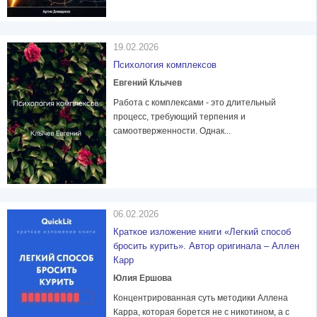
19.02.2026
Психология комплексов
Евгений Клычев
Работа с комплексами - это длительный
процесс, требующий терпения и
самоотверженности. Однак...
06.02.2026
Краткое изложение книги «Легкий способ
бросить курить». Автор оригинала – Аллен
Карр
Юлия Ершова
Концентрированная суть методики Аллена
Карра, которая борется не с никотином, а с