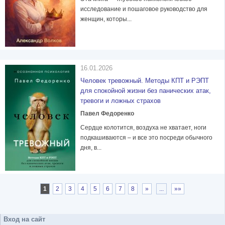
исследование и пошаговое руководство для
женщин, которы...
16.01.2026
Человек тревожный. Методы КПТ и РЭПТ
для спокойной жизни без панических атак,
тревоги и ложных страхов
Павел Федоренко
Сердце колотится, воздуха не хватает, ноги
подкашиваются – и все это посреди обычного
дня, в...
1
2
3
4
5
6
7
8
»
...
»»
Вход на сайт