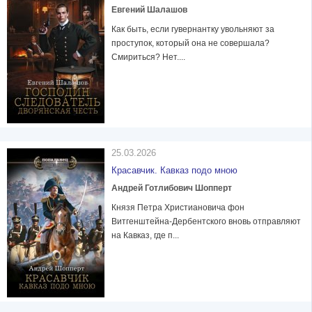
Евгений Шалашов
Как быть, если гувернантку увольняют за
проступок, который она не совершала?
Смириться? Нет....
25.03.2026
Красавчик. Кавказ подо мною
Андрей Готлибович Шопперт
Князя Петра Христиановича фон
Витгенштейна-Дербентского вновь отправляют
на Кавказ, где п...