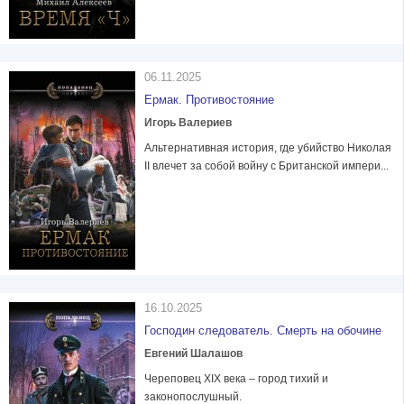
06.11.2025
Ермак. Противостояние
Игорь Валериев
Альтернативная история, где убийство Николая
II влечет за собой войну с Британской импери...
16.10.2025
Господин следователь. Смерть на обочине
Евгений Шалашов
Череповец XIX века – город тихий и
законопослушный.