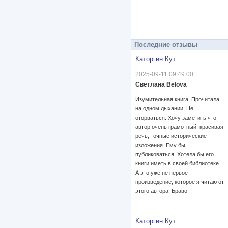
Последние отзывы
Каторгин Кут
2025-09-11 09:49:00
Светлана Belova
Изумительная книга. Прочитала
на одном дыхании. Не
оторваться. Хочу заметить что
автор очень грамотный, красивая
речь, точные исторические
изложения. Ему бы
публиковаться. Хотела бы его
книги иметь в своей библиотеке.
А это уже не первое
произведение, которое я читаю от
этого автора. Браво
Каторгин Кут