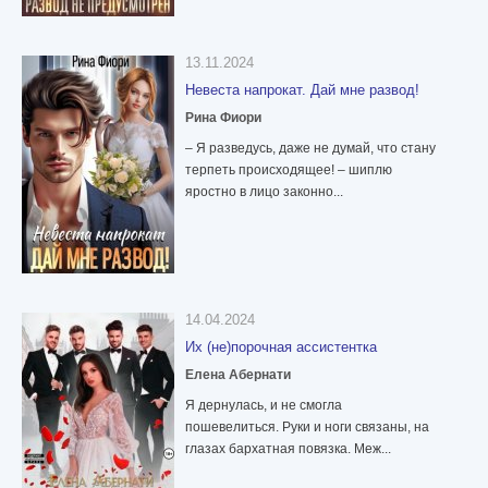
13.11.2024
Невеста напрокат. Дай мне развод!
Рина Фиори
– Я разведусь, даже не думай, что стану
терпеть происходящее! – шиплю
яростно в лицо законно...
14.04.2024
Их (не)порочная ассистентка
Елена Абернати
Я дернулась, и не смогла
пошевелиться. Руки и ноги связаны, на
глазах бархатная повязка. Меж...