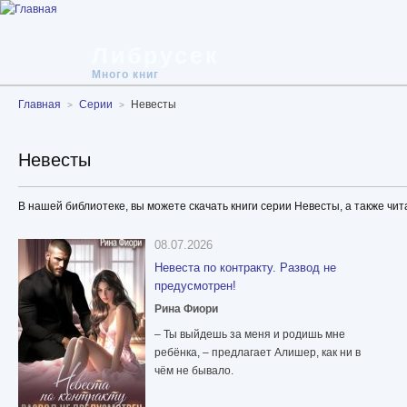
Либрусек
Много книг
Главная
Серии
Невесты
Невесты
В нашей библиотеке, вы можете скачать книги серии Невесты, а также чит
08.07.2026
Невеста по контракту. Развод не
предусмотрен!
Рина Фиори
– Ты выйдешь за меня и родишь мне
ребёнка, – предлагает Алишер, как ни в
чём не бывало.