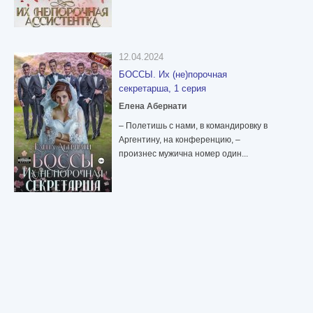
12.04.2024
БОССЫ. Их (не)порочная
секретарша, 1 серия
Елена Абернати
– Полетишь с нами, в командировку в
Аргентину, на конференцию, –
произнес мужична номер один...