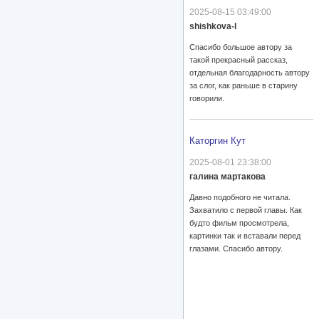
2025-08-15 03:49:00
shishkova-l
Спасибо большое автору за
такой прекрасный рассказ,
отдельная благодарность автору
за слог, как раньше в старину
говорили.
Каторгин Кут
2025-08-01 23:38:00
галина мартакова
Давно подобного не читала.
Захватило с первой главы. Как
будто фильм просмотрела,
картинки так и вставали перед
глазами. Спасибо автору.