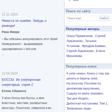
Теги
Поиск по сайту
13.11.2024
Невеста по ошибке. Забудь о
разводе!
Популярные авторы
Рина Фиори
Ольга Примаченко
Сергей
– Вы обязаны аннулировать этот брак!
Лукьяненко
Татьяна
Немедленно! – выкрикиваем
Устинова
Фредрик Бакман
одновременно с боссом.
Сергей Лукьяненко
Елена
...
Михалкова
Популярные книги
12.04.2024
К себе нежно. Книга о том, как
ценить и беречь себя
БОССЫ. Их (не)порочная
На богатом. Пособие по
секретарша, серия 2
денежному мышлению
Елена Абернати
Судьба по книге перемен
У всех боссы как боссы, а мои
Три дня Индиго
властные, жесткие, развратные
Дебютная постановка. Том 1
монстры. Похитили, обвинили в во...
Тревожные люди