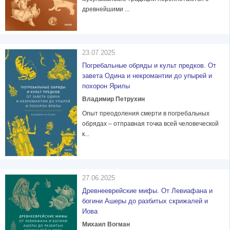
древнейшими ...
23.07.2025
Погребальные обряды и культ предков. От
завета Одина и некромантии до упырей и
похорон Ярилы
Владимир Петрухин
Опыт преодоления смерти в погребальных
обрядах – отправная точка всей человеческой
к...
27.06.2025
Древнееврейские мифы. От Левиафана и
богини Ашеры до разбитых скрижалей и
Иова
Михаил Вогман