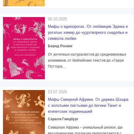
08.10.2025
Мифы о единорогах. От любимцев Эдема и
рогатых химер до чудотворного снадобья и
символа любви
Бернд Ролинг
От античных натуралистов до средневековых
алхимиков, от библейских текстов до «Гарри
Поттера...
23.07.2025
Мифы Северной Африки. От дерева Шэшра
с золотыми листьями до богини Танит и
египетских подменышей
Сарали Гинцбург
Северная Африка – уникальный регион, где
мусульманские традиции переплетаются с