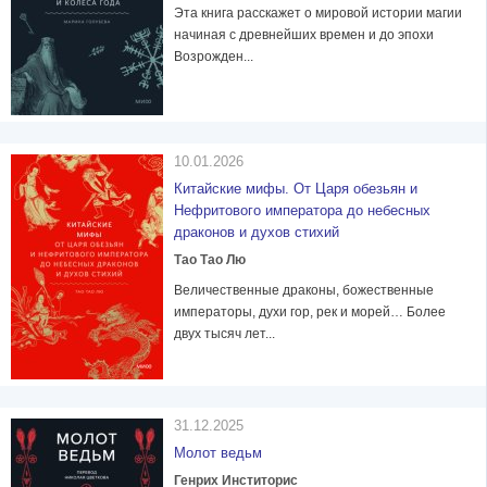
Эта книга расскажет о мировой истории магии
начиная с древнейших времен и до эпохи
Возрожден...
10.01.2026
Китайские мифы. От Царя обезьян и
Нефритового императора до небесных
драконов и духов стихий
Тао Тао Лю
Величественные драконы, божественные
императоры, духи гор, рек и морей… Более
двух тысяч лет...
31.12.2025
Молот ведьм
Генрих Инститорис