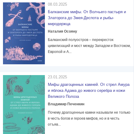
08.03.2025
Балканские мифы. От Волчьего пастыря и
Златорога до Змея-Деспота и рыбы-
миродержца
Наталия Осояну
Балканский полуостров – перекресток
цивилизаций и мост между Западом и Востоком,
Европой и А...
23.01.2025
Мифы драгоценных камней. От стрел Амура
и яблока Адама до живого серебра и кожи
Великого Полоза
Владимир Печенкин
Почему драгоценные камни называли не только
в честь богов и героев мифов, но и в честь
отъяв...