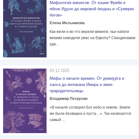
Мифология викингов. От кошек Фрейи и
яблок Идунн до мировой бездны и «Сумерек
богов»
Елена Мельникова
Как жили и во что верили викинги, чьи набеги
веками наводили ужас на Европу? Скандинавам
уда...
03.12.2025
Мифы о начале времен. От демиурга и
хаоса до великана Имира и змеи-
прародительницы
Владимир Петрухин
«В начале сотворил Бог небо и землю. Земля
же была безвидна и пуста…». Так начинается
самый ...