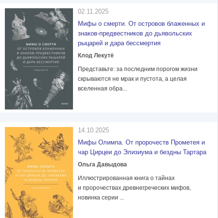
02.11.2025
Мифы о смерти. От островов блаженных и
знаков-предвестников до дьявольских
рыцарей и дара бессмертия
Клод Лекутё
Представьте: за последним порогом жизни
скрываются не мрак и пустота, а целая
вселенная обра...
14.10.2025
Мифы Олимпа. От пророчеств Прометея и
чар Цирцеи до Элизиума и бездны Тартара
Ольга Давыдова
Иллюстрированная книга о тайнах
и пророчествах древнегреческих мифов,
новинка серии ...