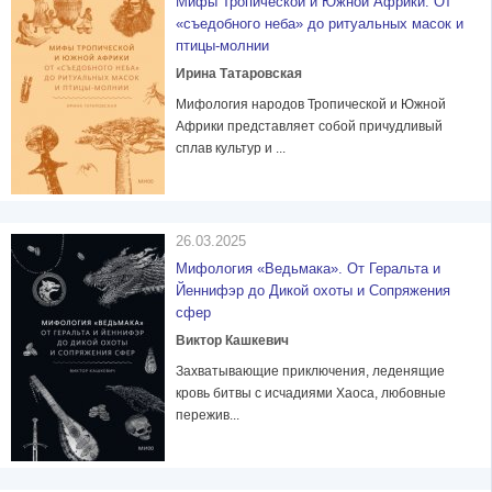
Мифы Тропической и Южной Африки. От
«съедобного неба» до ритуальных масок и
птицы-молнии
Ирина Татаровская
Мифология народов Тропической и Южной
Африки представляет собой причудливый
сплав культур и ...
26.03.2025
Мифология «Ведьмака». От Геральта и
Йеннифэр до Дикой охоты и Сопряжения
сфер
Виктор Кашкевич
Захватывающие приключения, леденящие
кровь битвы с исчадиями Хаоса, любовные
пережив...