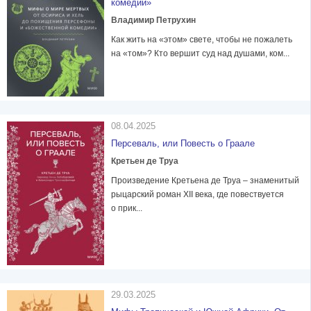
комедии»
Владимир Петрухин
Как жить на «этом» свете, чтобы не пожалеть
на «том»? Кто вершит суд над душами, ком...
08.04.2025
Персеваль, или Повесть о Граале
Кретьен де Труа
Произведение Кретьена де Труа – знаменитый
рыцарский роман XII века, где повествуется
о прик...
29.03.2025