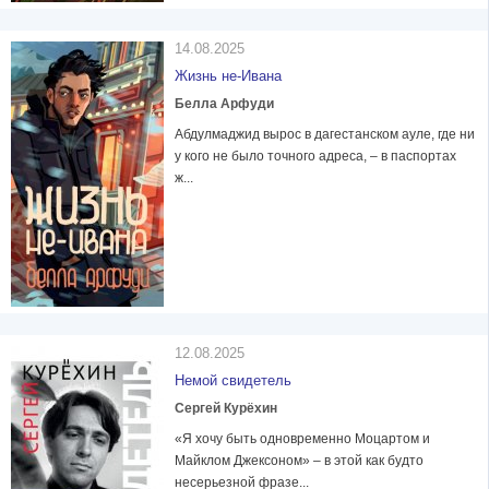
14.08.2025
Жизнь не-Ивана
Белла Арфуди
Абдулмаджид вырос в дагестанском ауле, где ни
у кого не было точного адреса, – в паспортах
ж...
12.08.2025
Немой свидетель
Сергей Курёхин
«Я хочу быть одновременно Моцартом и
Майклом Джексоном» – в этой как будто
несерьезной фразе...