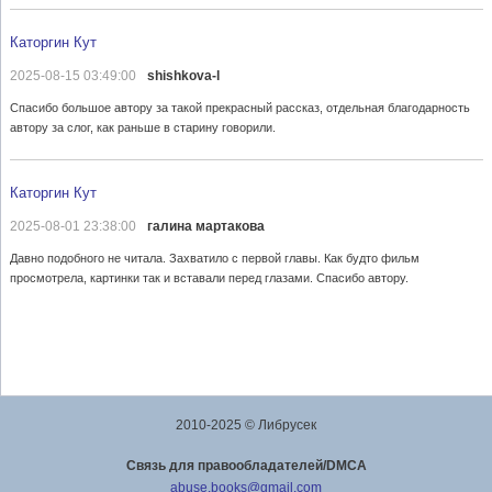
Каторгин Кут
2025-08-15 03:49:00
shishkova-l
Спасибо большое автору за такой прекрасный рассказ, отдельная благодарность
автору за слог, как раньше в старину говорили.
Каторгин Кут
2025-08-01 23:38:00
галина мартакова
Давно подобного не читала. Захватило с первой главы. Как будто фильм
просмотрела, картинки так и вставали перед глазами. Спасибо автору.
2010-2025 © Либрусек
Cвязь для правообладателей/DMCA
abuse.books@gmail.com