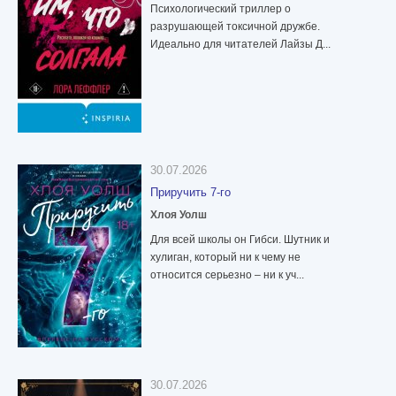
Психологический триллер о
разрушающей токсичной дружбе.
Идеально для читателей Лайзы Д...
30.07.2026
Приручить 7-го
Хлоя Уолш
Для всей школы он Гибси. Шутник и
хулиган, который ни к чему не
относится серьезно – ни к уч...
30.07.2026