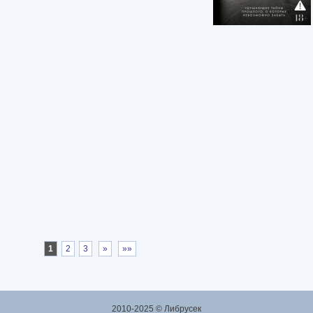
1
2
3
»
»»
2010-2025 © Либрусек