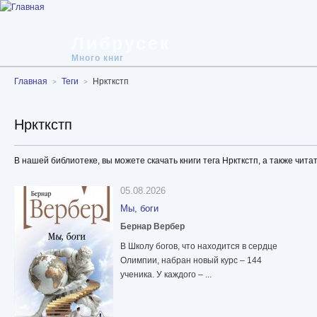
Либрусек
Много книг
Главная
Теги
Нркткстп
Нркткстп
В нашей библиотеке, вы можете скачать книги тега Нркткстп, а также чита
05.08.2026
Мы, боги
Бернар Вербер
В Школу богов, что находится в сердце
Олимпии, набран новый курс – 144
ученика. У каждого – ...