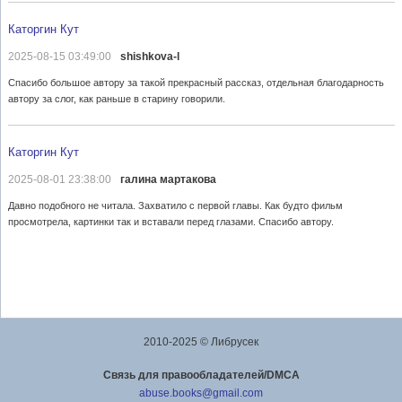
Каторгин Кут
2025-08-15 03:49:00
shishkova-l
Спасибо большое автору за такой прекрасный рассказ, отдельная благодарность
автору за слог, как раньше в старину говорили.
Каторгин Кут
2025-08-01 23:38:00
галина мартакова
Давно подобного не читала. Захватило с первой главы. Как будто фильм
просмотрела, картинки так и вставали перед глазами. Спасибо автору.
2010-2025 © Либрусек
Cвязь для правообладателей/DMCA
abuse.books@gmail.com