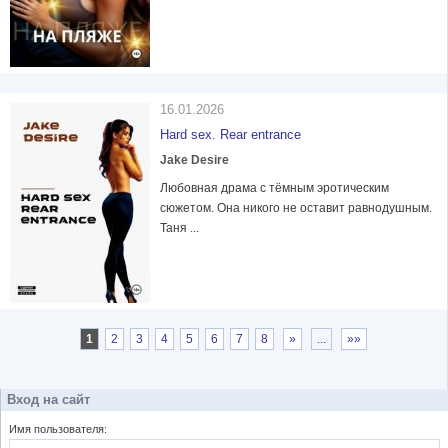
16.01.2026
Hard sex. Rear entrance
Jake Desire
Любовная драма с тёмным эротическим
сюжетом. Она никого не оставит равнодушным.
Таня ...
1
2
3
4
5
6
7
8
»
...
»»
Вход на сайт
Имя пользователя: