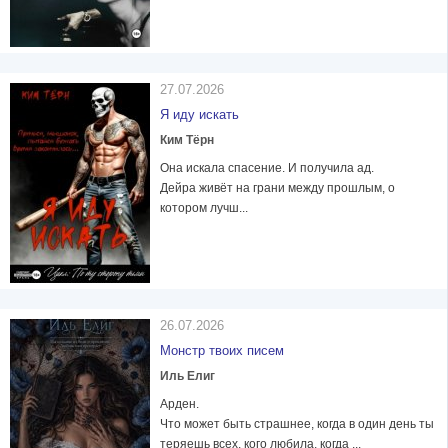
27.07.2026
Я иду искать
Ким Тёрн
Она искала спасение. И получила ад.
Дейра живёт на грани между прошлым, о
котором лучш...
26.07.2026
Монстр твоих писем
Иль Елиг
Арден.
Что может быть страшнее, когда в один день ты
теряешь всех, кого любила, когда ...