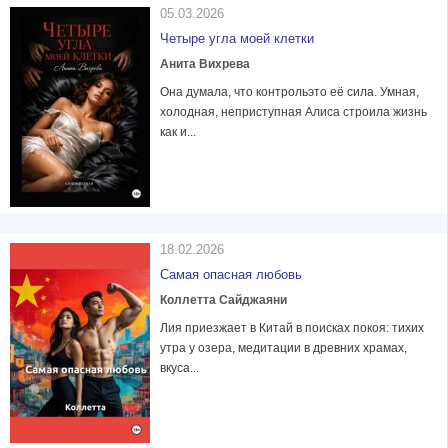
05.03.2026
Четыре угла моей клетки
Анита Вихрева
Она думала, что контрольэто её сила. Умная,
холодная, неприступная Алиса строила жизнь
как и...
18.02.2026
Самая опасная любовь
Коллетта Сайджаяни
Лия приезжает в Китай в поисках покоя: тихих
утра у озера, медитации в древних храмах,
вкуса...