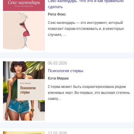
Ceкс-календарь. Что это и как правильно
сделать
Рита Фокс
Секс-календарь — это инструмент, который
помогает парам отслеживать и, в некоторых
случаях, ...
06.03.2026
Психология стервы
Кэти Мираж
Стерва может быть охарактеризована рядом
ключевых черт. Во-первых, это высокая степень
самоу...
17.02.2026