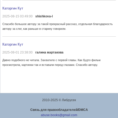
Каторгин Кут
2025-08-15 03:49:00
shishkova-l
Спасибо большое автору за такой прекрасный рассказ, отдельная благодарность
автору за слог, как раньше в старину говорили.
Каторгин Кут
2025-08-01 23:38:00
галина мартакова
Давно подобного не читала. Захватило с первой главы. Как будто фильм
просмотрела, картинки так и вставали перед глазами. Спасибо автору.
2010-2025 © Либрусек
Cвязь для правообладателей/DMCA
abuse.books@gmail.com