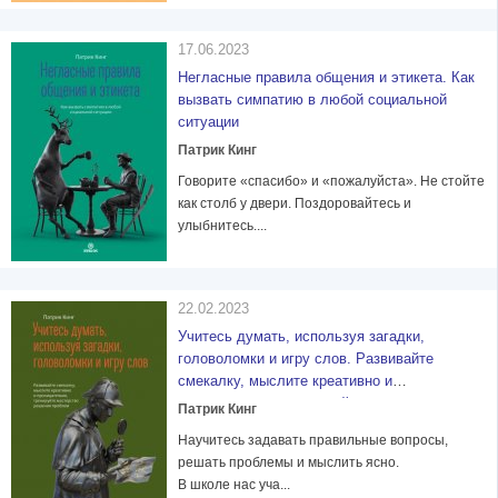
17.06.2023
Негласные правила общения и этикета. Как
вызвать симпатию в любой социальной
ситуации
Патрик Кинг
Говорите «спасибо» и «пожалуйста». Не стойте
как столб у двери. Поздоровайтесь и
улыбнитесь....
22.02.2023
Учитесь думать, используя загадки,
головоломки и игру слов. Развивайте
смекалку, мыслите креативно и
проницательно, тренируйте мастерство
Патрик Кинг
решения проблем
Научитесь задавать правильные вопросы,
решать проблемы и мыслить ясно.
В школе нас уча...