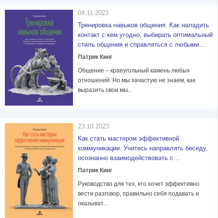
04.11.2023
Тренировка навыков общения. Как наладить
контакт с кем угодно, выбирать оптимальный
стиль общения и справляться с любыми
ситуациями
Патрик Кинг
Общение – краеугольный камень любых
отношений. Но мы зачастую не знаем, как
выразить свои мы...
23.10.2023
Как стать мастером эффективной
коммуникации. Учитесь направлять беседу,
осознанно взаимодействовать с
собеседником и быть услышанным
Патрик Кинг
Руководство для тех, кто хочет эффективно
вести разговор, правильно себя подавать и
оказыват...