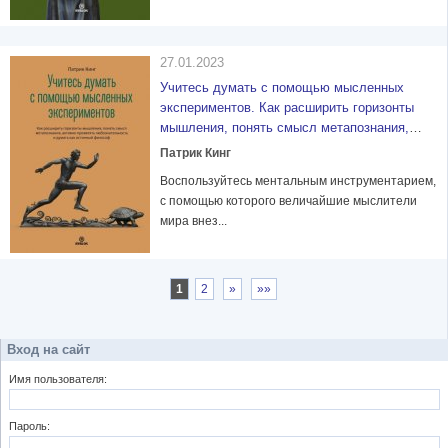
27.01.2023
Учитесь думать с помощью мысленных
экспериментов. Как расширить горизонты
мышления, понять смысл метапознания,
активно проявлять любознательность и
Патрик Кинг
думать как истинный философ
Воспользуйтесь ментальным инструментарием,
с помощью которого величайшие мыслители
мира внез...
1
2
»
»»
Вход на сайт
Имя пользователя:
Пароль: