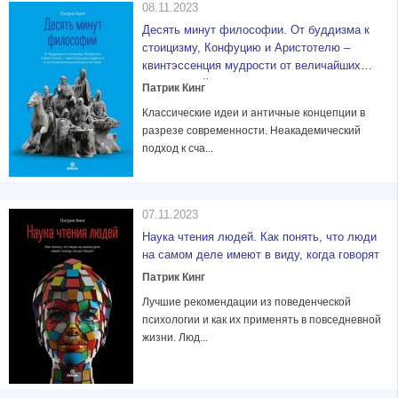
08.11.2023
Десять минут философии. От буддизма к
стоицизму, Конфуцию и Аристотелю –
квинтэссенция мудрости от величайших
мыслителей в истории
Патрик Кинг
Классические идеи и античные концепции в
разрезе современности. Неакадемический
подход к сча...
07.11.2023
Наука чтения людей. Как понять, что люди
на самом деле имеют в виду, когда говорят
Патрик Кинг
Лучшие рекомендации из поведенческой
психологии и как их применять в повседневной
жизни. Люд...