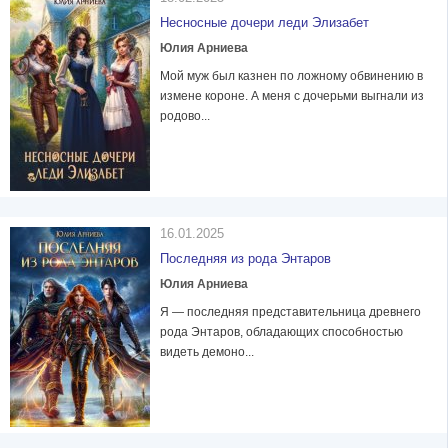
Несносные дочери леди Элизабет
Юлия Арниева
Мой муж был казнен по ложному обвинению в
измене короне. А меня с дочерьми выгнали из
родово...
16.01.2025
Последняя из рода Энтаров
Юлия Арниева
Я — последняя представительница древнего
рода Энтаров, обладающих способностью
видеть демоно...