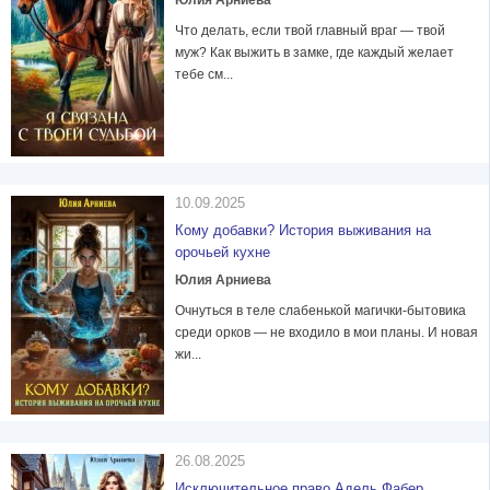
Юлия Арниева
Что делать, если твой главный враг — твой
муж? Как выжить в замке, где каждый желает
тебе см...
10.09.2025
Кому добавки? История выживания на
орочьей кухне
Юлия Арниева
Очнуться в теле слабенькой магички-бытовика
среди орков — не входило в мои планы. И новая
жи...
26.08.2025
Исключительное право Адель Фабер