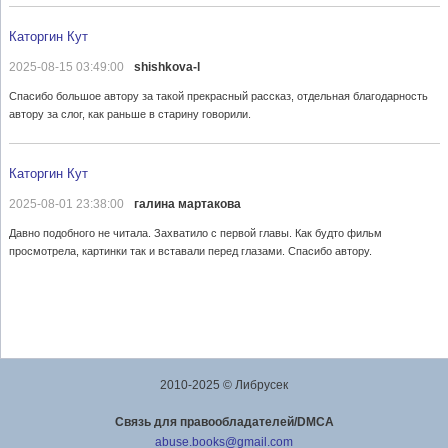
Каторгин Кут
2025-08-15 03:49:00
shishkova-l
Спасибо большое автору за такой прекрасный рассказ, отдельная благодарность
автору за слог, как раньше в старину говорили.
Каторгин Кут
2025-08-01 23:38:00
галина мартакова
Давно подобного не читала. Захватило с первой главы. Как будто фильм
просмотрела, картинки так и вставали перед глазами. Спасибо автору.
2010-2025 © Либрусек
Cвязь для правообладателей/DMCA
abuse.books@gmail.com