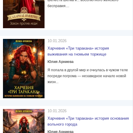
шелеста шелка и... абсолютного женского
бесправия....
10.01.2026
Харчевня «Три таракана» история
выживания на гномьем торжище
Юлия Арниева
Я попала в другой мир и очнулась в чужом теле
посреди погрома — незавидное начало новой
жизн...
10.01.2026
Харчевня «Три таракана» история основания
вольного города
Юлия Арниева