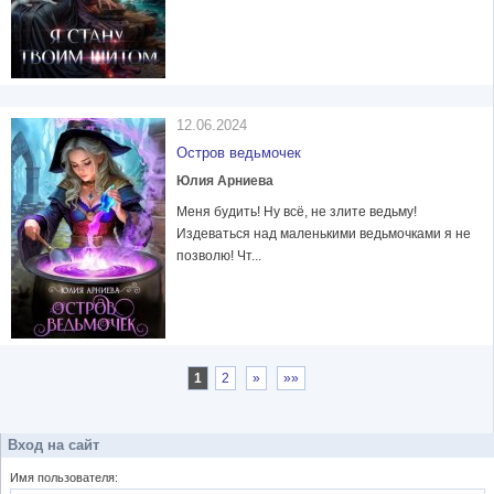
12.06.2024
Остров ведьмочек
Юлия Арниева
Меня будить! Ну всё, не злите ведьму!
Издеваться над маленькими ведьмочками я не
позволю! Чт...
1
2
»
»»
Вход на сайт
Имя пользователя: