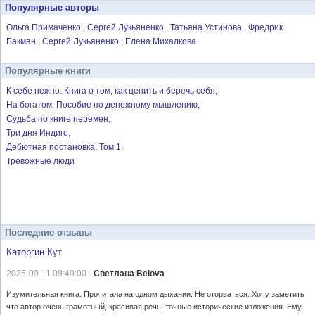
Популярные авторы
Ольга Примаченко
Сергей Лукьяненко
Татьяна Устинова
Фредрик
Бакман
Сергей Лукьяненко
Елена Михалкова
Популярные книги
К себе нежно. Книга о том, как ценить и беречь себя
На богатом. Пособие по денежному мышлению
Судьба по книге перемен
Три дня Индиго
Дебютная постановка. Том 1
Тревожные люди
Последние отзывы
Каторгин Кут
2025-09-11 09:49:00
Светлана Belova
Изумительная книга. Прочитала на одном дыхании. Не оторваться. Хочу заметить
что автор очень грамотный, красивая речь, точные исторические изложения. Ему