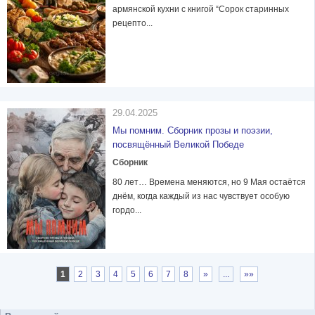
армянской кухни с книгой “Сорок старинных
рецепто...
29.04.2025
Мы помним. Сборник прозы и поэзии,
посвящённый Великой Победе
Сборник
80 лет… Времена меняются, но 9 Мая остаётся
днём, когда каждый из нас чувствует особую
гордо...
1
2
3
4
5
6
7
8
»
...
»»