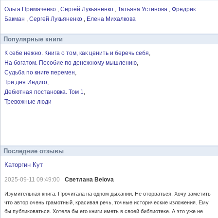
Ольга Примаченко
Сергей Лукьяненко
Татьяна Устинова
Фредрик
Бакман
Сергей Лукьяненко
Елена Михалкова
Популярные книги
К себе нежно. Книга о том, как ценить и беречь себя
На богатом. Пособие по денежному мышлению
Судьба по книге перемен
Три дня Индиго
Дебютная постановка. Том 1
Тревожные люди
Последние отзывы
Каторгин Кут
2025-09-11 09:49:00
Светлана Belova
Изумительная книга. Прочитала на одном дыхании. Не оторваться. Хочу заметить
что автор очень грамотный, красивая речь, точные исторические изложения. Ему
бы публиковаться. Хотела бы его книги иметь в своей библиотеке. А это уже не