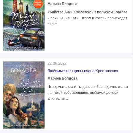
Марина Болдова
Убийство Анки Хмелевской в польском Кракове
и похищение Кати Шторм в России происходят
практ...
22.06.2022
Любимые женщины клана Крестовских
Марина Болдова
Что делать, если ты давно и безнадежно женат
на чужой тебе женщине, любимой дочери
влиятельн...