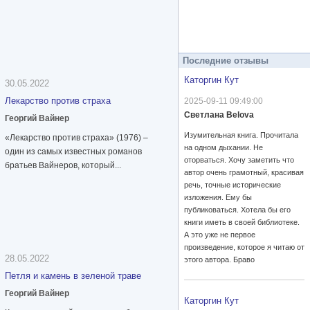
Последние отзывы
Каторгин Кут
30.05.2022
Лекарство против страха
2025-09-11 09:49:00
Светлана Belova
Георгий Вайнер
Изумительная книга. Прочитала
«Лекарство против страха» (1976) –
на одном дыхании. Не
один из самых известных романов
оторваться. Хочу заметить что
братьев Вайнеров, который...
автор очень грамотный, красивая
речь, точные исторические
изложения. Ему бы
публиковаться. Хотела бы его
книги иметь в своей библиотеке.
А это уже не первое
произведение, которое я читаю от
28.05.2022
этого автора. Браво
Петля и камень в зеленой траве
Георгий Вайнер
Каторгин Кут