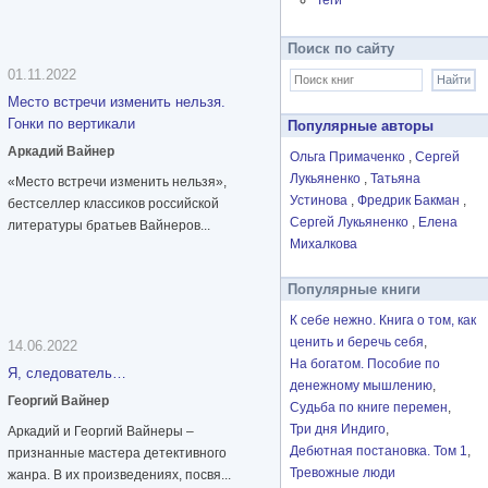
Теги
Поиск по сайту
01.11.2022
Место встречи изменить нельзя.
Гонки по вертикали
Популярные авторы
Аркадий Вайнер
Ольга Примаченко
Сергей
Лукьяненко
Татьяна
«Место встречи изменить нельзя»,
Устинова
Фредрик Бакман
бестселлер классиков российской
Сергей Лукьяненко
Елена
литературы братьев Вайнеров...
Михалкова
Популярные книги
К себе нежно. Книга о том, как
ценить и беречь себя
14.06.2022
На богатом. Пособие по
Я, следователь…
денежному мышлению
Георгий Вайнер
Судьба по книге перемен
Три дня Индиго
Аркадий и Георгий Вайнеры –
Дебютная постановка. Том 1
признанные мастера детективного
Тревожные люди
жанра. В их произведениях, посвя...