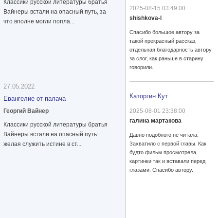
Классики русской литературы братья
2025-08-15 03:49:00
Вайнеры встали на опасный путь, за
shishkova-l
что вполне могли попла...
Спасибо большое автору за
такой прекрасный рассказ,
отдельная благодарность автору
за слог, как раньше в старину
говорили.
27.05.2022
Каторгин Кут
Евангелие от палача
Георгий Вайнер
2025-08-01 23:38:00
галина мартакова
Классики русской литературы братья
Вайнеры встали на опасный путь:
Давно подобного не читала.
желая служить истине в ст...
Захватило с первой главы. Как
будто фильм просмотрела,
картинки так и вставали перед
глазами. Спасибо автору.