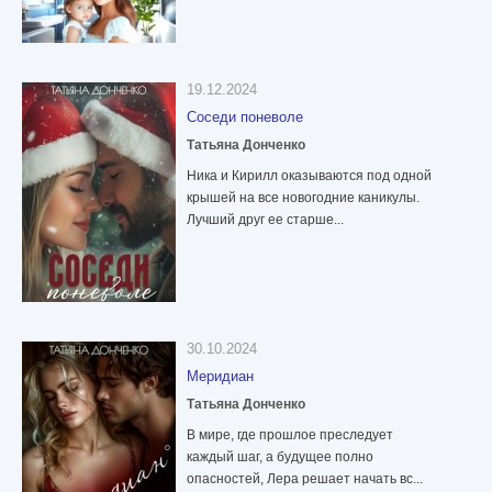
19.12.2024
Соседи поневоле
Татьяна Донченко
Ника и Кирилл оказываются под одной
крышей на все новогодние каникулы.
Лучший друг ее старше...
30.10.2024
Меридиан
Татьяна Донченко
В мире, где прошлое преследует
каждый шаг, а будущее полно
опасностей, Лера решает начать вс...