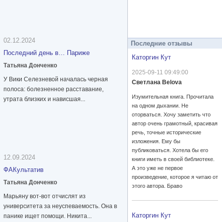
02.12.2024
Последние отзывы
Последний день в… Париже
Каторгин Кут
Татьяна Донченко
2025-09-11 09:49:00
У Вики Селезневой началась черная
Светлана Belova
полоса: болезненное расставание,
Изумительная книга. Прочитала
утрата близких и нависшая...
на одном дыхании. Не
оторваться. Хочу заметить что
автор очень грамотный, красивая
речь, точные исторические
изложения. Ему бы
публиковаться. Хотела бы его
12.09.2024
книги иметь в своей библиотеке.
А это уже не первое
ФАКультатив
произведение, которое я читаю от
Татьяна Донченко
этого автора. Браво
Марьяну вот-вот отчислят из
университета за неуспеваемость. Она в
Каторгин Кут
панике ищет помощи. Никита...