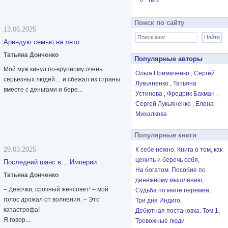
Теги
Поиск по сайту
13.06.2025
Арендую семью на лето
Татьяна Донченко
Популярные авторы
Мой муж кинул по-крупному очень
Ольга Примаченко
Сергей
серьезных людей… и сбежал из страны
Лукьяненко
Татьяна
вместе с деньгами и бере...
Устинова
Фредрик Бакман
Сергей Лукьяненко
Елена
Михалкова
Популярные книги
29.03.2025
К себе нежно. Книга о том, как
ценить и беречь себя
Последний шанс в… Империи
На богатом. Пособие по
Татьяна Донченко
денежному мышлению
– Девочки, срочный женсовет! – мой
Судьба по книге перемен
голос дрожал от волнения. – Это
Три дня Индиго
катастрофа!
Дебютная постановка. Том 1
Я говор...
Тревожные люди