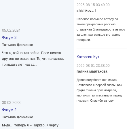
2025-08-15 03:49:00
shishkova-l
Спасибо большое автору за
такой прекрасный рассказ,
отдельная благодарность автору
05.02.2024
за слог, как раньше в старину
Фатум 3
говорили.
Татьяна Донченко
Что ж, война так война. Если ничего
Каторгин Кут
другого не остается. То, что началось
тридцать лет назад...
2025-08-01 23:38:00
галина мартакова
Давно подобного не читала.
Захватило с первой главы. Как
будто фильм просмотрела,
картинки так и вставали перед
глазами. Спасибо автору.
30.03.2023
Фатум 2
Татьяна Донченко
М-да… теперь я – Паркер. К черту