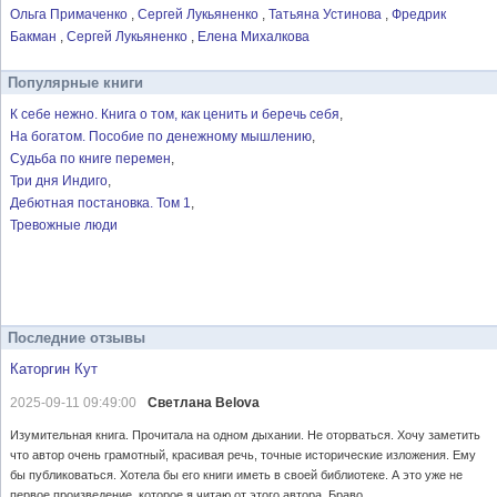
Ольга Примаченко
Сергей Лукьяненко
Татьяна Устинова
Фредрик
Бакман
Сергей Лукьяненко
Елена Михалкова
Популярные книги
К себе нежно. Книга о том, как ценить и беречь себя
На богатом. Пособие по денежному мышлению
Судьба по книге перемен
Три дня Индиго
Дебютная постановка. Том 1
Тревожные люди
Последние отзывы
Каторгин Кут
2025-09-11 09:49:00
Светлана Belova
Изумительная книга. Прочитала на одном дыхании. Не оторваться. Хочу заметить
что автор очень грамотный, красивая речь, точные исторические изложения. Ему
бы публиковаться. Хотела бы его книги иметь в своей библиотеке. А это уже не
первое произведение, которое я читаю от этого автора. Браво