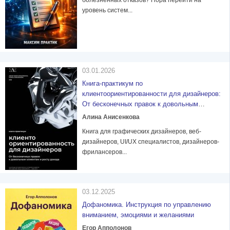
болезненных отказов? Пора перейти на
уровень систем...
03.01.2026
Книга-практикум по
клиентоориентированности для дизайнеров:
От бесконечных правок к довольным
клиентам и росту дохода
Алина Анисенкова
Книга для графических дизайнеров, веб-
дизайнеров, UI/UX специалистов, дизайнеров-
фрилансеров...
03.12.2025
Дофаномика. Инструкция по управлению
вниманием, эмоциями и желаниями
Егор Апполонов