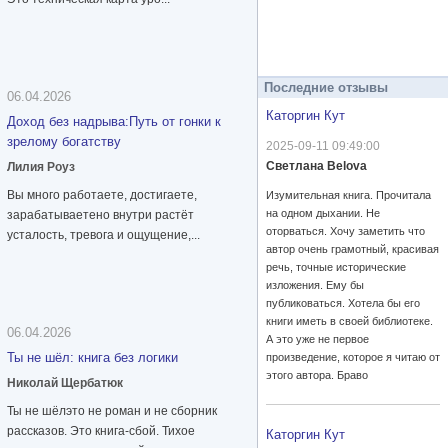
Последние отзывы
06.04.2026
Каторгин Кут
Доход без надрыва:Путь от гонки к
зрелому богатству
2025-09-11 09:49:00
Светлана Belova
Лилия Роуз
Вы много работаете, достигаете,
Изумительная книга. Прочитала
на одном дыхании. Не
зарабатываетено внутри растёт
оторваться. Хочу заметить что
усталость, тревога и ощущение,...
автор очень грамотный, красивая
речь, точные исторические
изложения. Ему бы
публиковаться. Хотела бы его
книги иметь в своей библиотеке.
06.04.2026
А это уже не первое
Ты не шёл: книга без логики
произведение, которое я читаю от
этого автора. Браво
Николай Щербатюк
Ты не шёлэто не роман и не сборник
рассказов. Это книга-сбой. Тихое
Каторгин Кут