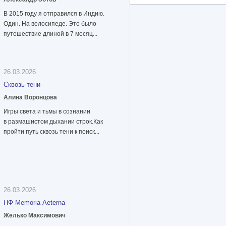
В 2015 году я отправился в Индию.
Один. На велосипеде. Это было
путешествие длиной в 7 месяц...
26.03.2026
Сквозь тени
Алина Воронцова
Игры света и тьмы в сознании
в размашистом дыхании строк.Как
пройти путь сквозь тени к поиск...
26.03.2026
НФ Memoria Aeterna
Желько Максимович