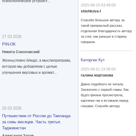
психологическое устройст...
2025-08-15 03:49:00
shishkova-l
Спасибо большое автору за
такой прекрасный рассказ,
отдельная благодарность автору
27.03.2026
за слог, как раньше в старину
говорили.
PIN-OK
Никита Соколовский
Каторгин Кут
Жизньсловно блюдо, а мыслиприправа,
которую мы добавляем с целью
2025-08-01 23:38:00
улучшения вкусовых и аромат...
галина мартакова
Давно подобного не читала.
Захватило с первой главы. Как
будто фильм просмотрела,
картинки так и вставали перед
глазами. Спасибо автору.
26.03.2026
Путешествие от России до Таиланда
за семь месяцев. Часть третья:
Таджикистан
Александр Зотов