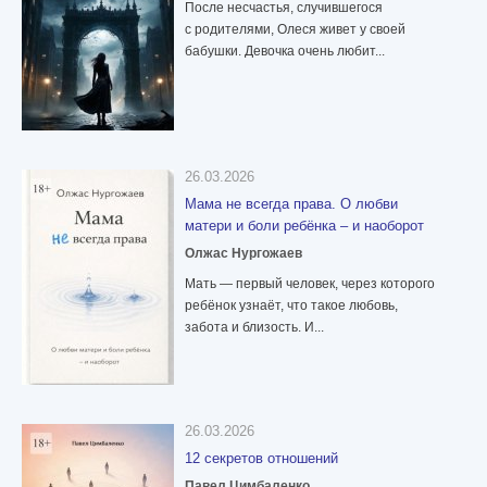
После несчастья, случившегося
с родителями, Олеся живет у своей
бабушки. Девочка очень любит...
26.03.2026
Мама не всегда права. О любви
матери и боли ребёнка – и наоборот
Олжас Нургожаев
Мать — первый человек, через которого
ребёнок узнаёт, что такое любовь,
забота и близость. И...
26.03.2026
12 секретов отношений
Павел Цимбаленко