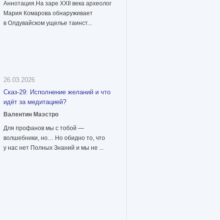
Аннотация.На заре XXII века археолог
Мария Комарова обнаруживает
в Олдувайском ущелье таинст...
26.03.2026
Сказ-29: Исполнение желаний и что
идёт за медитацией?
Валентин Маэстро
Для профанов мы с тобой —
волшебники, но… Но обидно то, что
у нас нет Полных Знаний и мы не ...