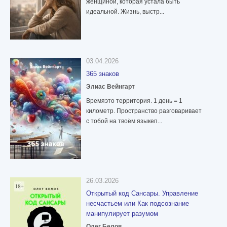
женщиной, которая устала быть
идеальной. Жизнь, выстр...
03.04.2026
365 знаков
Элиас Вейнгарт
Времяэто территория. 1 день = 1
километр. Пространство разговаривает
с тобой на твоём языкеп...
26.03.2026
Открытый код Сансары. Управление
несчастьем или Как подсознание
манипулирует разумом
Олег Белов