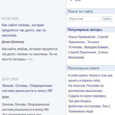
Теги
Поиск по сайту
03.08.2026
Как найти любовь, которая
Популярные авторы
продлится так долго, как ты
захочешь
Ольга Примаченко
Сергей
Даша Шамашу
Лукьяненко
Татьяна
Устинова
Фредрик Бакман
Как найти любовь, которая продлится
Сергей Лукьяненко
Елена
так долго, сколько ты захочешь. Ты не
Михалкова
просто читаешь — т...
Популярные книги
К себе нежно. Книга о том, как
19.07.2026
ценить и беречь себя
Эонизм. Основы. Операционная
На богатом. Пособие по
система реальности в эпоху ИИ
денежному мышлению
Судьба по книге перемен
ЭОН
Три дня Индиго
Эонизм. Основы. Операционная
Дебютная постановка. Том 1
система реальности в эпоху ИИ.
Тревожные люди
Это техническая карта уро...